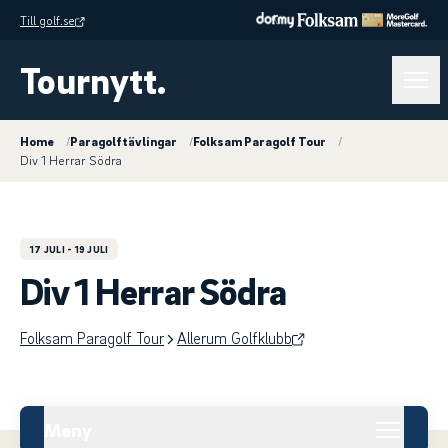
Till golf.se
Tournytt.
Home
/
Paragolftävlingar
/
Folksam Paragolf Tour
/
Div 1 Herrar Södra
17 JULI
- 19 JULI
Div 1 Herrar Södra
Folksam Paragolf Tour
Allerum Golfklubb
Meny