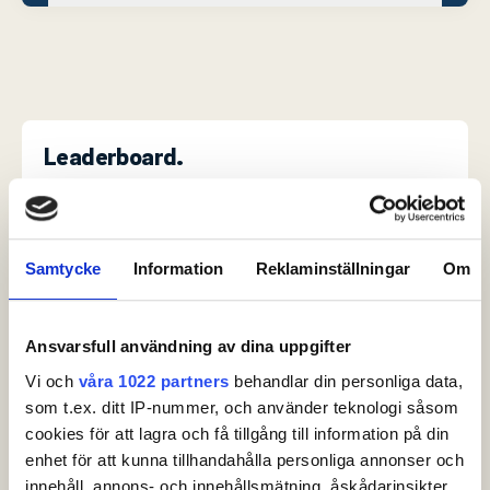
Leaderboard.
Samtycke
Information
Reklaminställningar
Om
Pos
Namn
1
JOHANSSON, Niclas
-6
Ansvarsfull användning av dina uppgifter
2
BLOMSTRAND, Christofer
-5
Vi och
våra 1022 partners
behandlar din personliga data,
3
HJELM, Rasmus
-4
som t.ex. ditt IP-nummer, och använder teknologi såsom
cookies för att lagra och få tillgång till information på din
4
ANDERSSON, Gustav
-4
enhet för att kunna tillhandahålla personliga annonser och
innehåll, annons- och innehållsmätning, åskådarinsikter