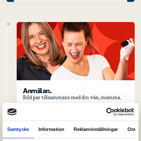
Anmälan.
Bild par tillsammans med din vän, mamma,
syster, svärmor eller bästis och anmäl er till
Easton Golf Ladies på Torshälla Golfklubb.
Anmälan görs via Min Golf
Samtycke
Information
Reklaminställningar
Om