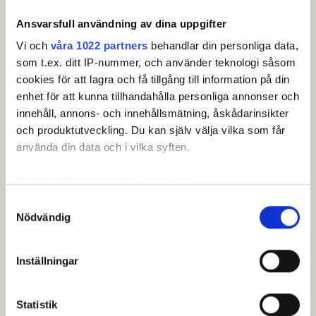
Ansvarsfull användning av dina uppgifter
Vi och
våra 1022 partners
behandlar din personliga data,
Leaderboard.
som t.ex. ditt IP-nummer, och använder teknologi såsom
cookies för att lagra och få tillgång till information på din
Pos
Namn
enhet för att kunna tillhandahålla personliga annonser och
innehåll, annons- och innehållsmätning, åskådarinsikter
1
BERGFORS, Stina
PAR
och produktutveckling. Du kan själv välja vilka som får
använda din data och i vilka syften.
2
KARELL, Kerstin
PAR
3
REIMAN, Hannele
PAR
Med din tillåtelse skulle vi även vilja:
Samla in information om din geografiska plats som
Samtyckesval
4
BORSAND, Kerstin
PAR
Nödvändig
kan ha en noggrannhet på upp till flera meter
Identifiera din enhet genom att aktivt skanna den för
5
ELGBRO, Berith
PAR
Visa fler
specifika kännetecken (fingeravtryck)
Inställningar
Senast uppdaterad:
18:02
Ta reda på mer om hur dina personliga uppgifter
behandlas och ställ in dina preferenser i
detaljsektionen
.
Se full leaderboard
Statistik
Du kan ändra eller dra tillbaka ditt samtycke när som