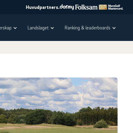
Huvudpartners.
rskap
Landslaget
Ranking & leaderboards