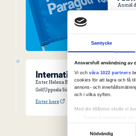
Anmäl di
septembe
Anmäl d
Samtycke
Ansvarsfull användning av d
International Entry.
Vi och
våra 1022 partners
be
cookies för att lagra och få t
Enter Helena Brobecks Pokal! The tournament 
annons- och innehållsmätning
GolfUppsala Söderby.
och i vilka syften.
Enter here
Med din tillåtelse skulle vi äve
Samla in information om 
Identifiera din enhet gen
Samtyckesval
Ta reda på mer om hur dina pe
Nödvändig