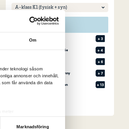
Pos
Namn
1
1
ENGQVIST, Ville
+
3
Om
2
1
EKSTRÖM, Ronnie
+
4
3
1
LÖDESJÖ, Linus
+
6
änder teknologi såsom
4
1
GRANBERG, Johnny
+
7
rsonliga annonser och innehåll,
a som får använda din data
5
1
GUTERSTAM, Ann
+
13
Senast uppdaterad:
14:14
Se full leaderboard
a meter
k)
ljsektionen
. Du kan ändra
Marknadsföring