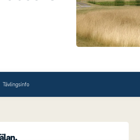
Tävlingsinfo
lan.