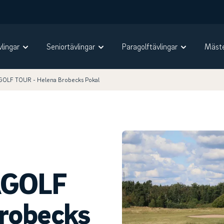
vlingar
Seniortävlingar
Paragolftävlingar
Mäste
LF TOUR - Helena Brobecks Pokal
GOLF
robecks