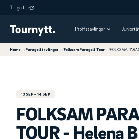
Till golf.se
Tournytt.
Proffstävlingar
Juniortä
Home
/
Paragolftävlingar
/
Folksam Paragolf Tour
/
FOLKSAM PARAGO
13 SEP
- 14 SEP
FOLKSAM PARA
TOUR - Helena B