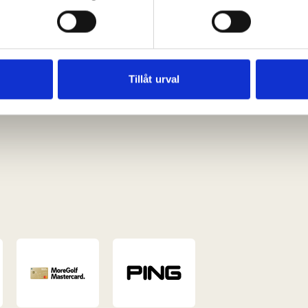
ke när som helst från cookie-förklaringen.
e för att anpassa innehållet och annonserna till användarna, tillh
vår trafik. Vi vidarebefordrar även sådana identifierare och anna
nnons- och analysföretag som vi samarbetar med. Dessa kan i sin
Tillåt urval
har tillhandahållit eller som de har samlat in när du har använt 