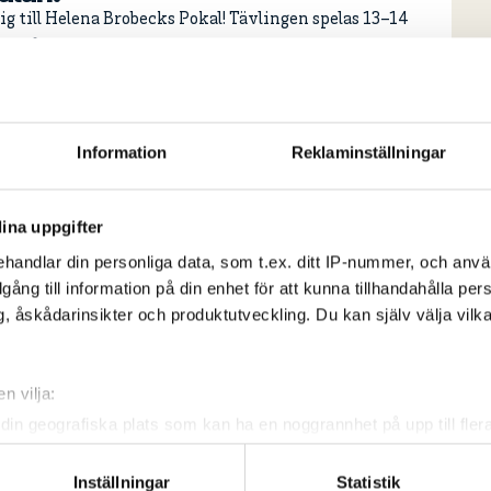
g till Helena Brobecks Pokal! Tävlingen spelas 13–14
r på GolfUppsala Söderby.
ig här
Information
Reklaminställningar
ina uppgifter
handlar din personliga data, som t.ex. ditt IP-nummer, och anv
illgång till information på din enhet för att kunna tillhandahålla pe
will be held between the 13–14 september, at
, åskådarinsikter och produktutveckling. Du kan själv välja vilk
n vilja:
din geografiska plats som kan ha en noggrannhet på upp till fler
om att aktivt skanna den för specifika kännetecken (fingeravtryc
rsonliga uppgifter behandlas och ställ in dina preferenser i
deta
Inställningar
Statistik