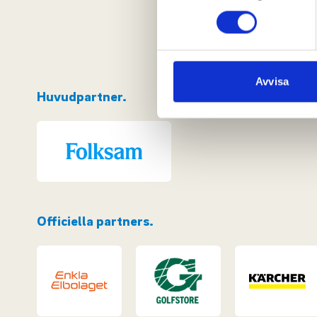
eller dra tillbaka ditt samtyc
Vi använder enhetsidentifierar
sociala medier och analysera 
till de sociala medier och a
Avvisa
Huvudpartner.
med annan information som du 
Officiella partners.