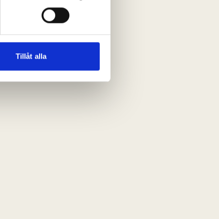
andahålla funktioner för
n information från din enhet
 tur kombinera informationen
Tillåt alla
deras tjänster.