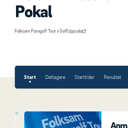
Pokal
Folksam Paragolf Tour
GolfUppsala
Start
Deltagare
Starttider
Resultat
Anmä