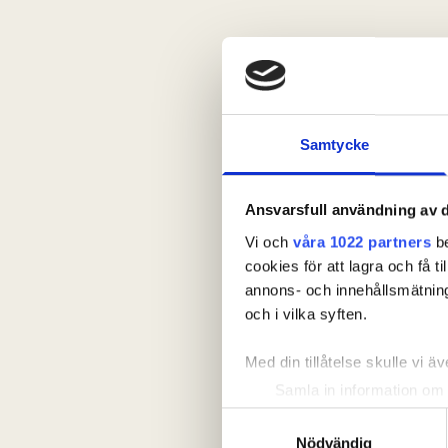
Samtycke
Ansvarsfull användning av d
Vi och
våra 1022 partners
be
cookies för att lagra och få t
annons- och innehållsmätning
och i vilka syften.
Med din tillåtelse skulle vi äve
Samla in information om 
Identifiera din enhet gen
Samtyckesval
Ta reda på mer om hur dina pe
Nödvändig