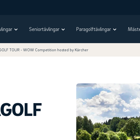
vlingar
Seniortävlingar
Paragolftävlingar
Mäste
LF TOUR - WOW Competition hosted by Kärcher
GOLF