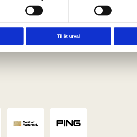
ke när som helst från cookie-förklaringen.
e för att anpassa innehållet och annonserna till användarna, tillh
vår trafik. Vi vidarebefordrar även sådana identifierare och anna
nnons- och analysföretag som vi samarbetar med. Dessa kan i sin
Tillåt urval
har tillhandahållit eller som de har samlat in när du har använt 