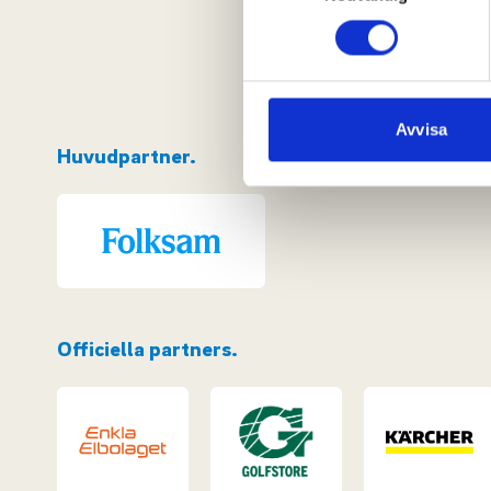
eller dra tillbaka ditt samtyc
Vi använder enhetsidentifierar
sociala medier och analysera 
till de sociala medier och a
Avvisa
med annan information som du 
Huvudpartner.
Officiella partners.