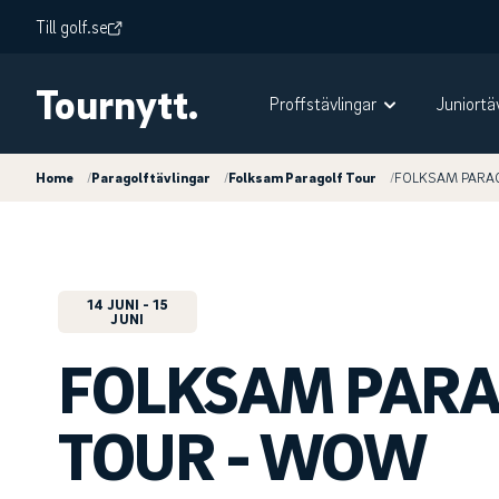
Till golf.se
Tournytt.
Proffstävlingar
Juniortä
Home
/
Paragolftävlingar
/
Folksam Paragolf Tour
/
FOLKSAM PARAGO
14 JUNI
- 15
JUNI
FOLKSAM PARA
TOUR - WOW