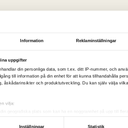
Information
Reklaminställningar
ina uppgifter
handlar din personliga data, som t.ex. ditt IP-nummer, och anv
illgång till information på din enhet för att kunna tillhandahålla pe
, åskådarinsikter och produktutveckling. Du kan själv välja vilk
n vilja:
din geografiska plats som kan ha en noggrannhet på upp till fler
om att aktivt skanna den för specifika kännetecken (fingeravtryc
rsonliga uppgifter behandlas och ställ in dina preferenser i
deta
Inställningar
Statistik