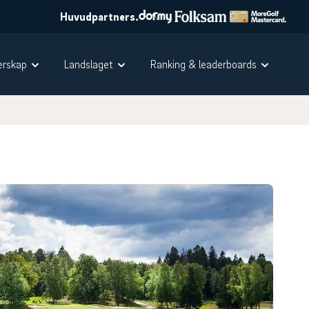
Huvudpartners.
rskap
Landslaget
Ranking & leaderboards