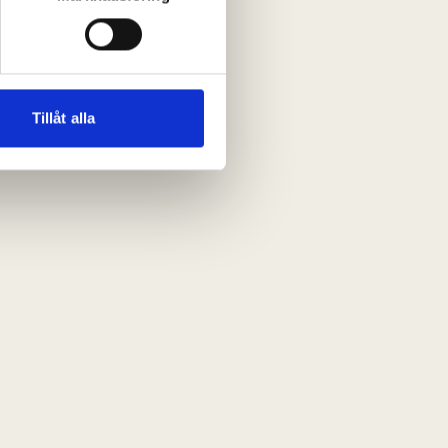
andahålla funktioner för
n information från din enhet
 tur kombinera informationen
Tillåt alla
deras tjänster.