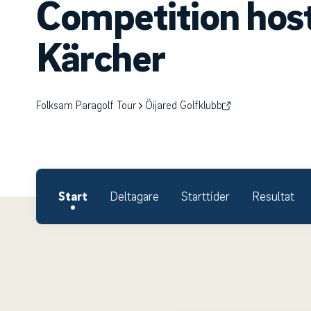
Competition hos
Kärcher
Folksam Paragolf Tour
Öijared Golfklubb
Start
Deltagare
Starttider
Resultat