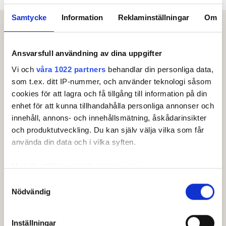
Meny
Samtycke
Information
Reklaminställningar
Om
Ansvarsfull användning av dina uppgifter
Vi och
våra 1022 partners
behandlar din personliga data,
som t.ex. ditt IP-nummer, och använder teknologi såsom
Resultat.
cookies för att lagra och få tillgång till information på din
enhet för att kunna tillhandahålla personliga annonser och
innehåll, annons- och innehållsmätning, åskådarinsikter
Tävlingen är färdigspelad
och produktutveckling. Du kan själv välja vilka som får
använda din data och i vilka syften.
Med din tillåtelse skulle vi även vilja:
Samla in information om din geografiska plats som
Samtyckesval
Nödvändig
kan ha en noggrannhet på upp till flera meter
Identifiera din enhet genom att aktivt skanna den för
Se resultatet
specifika kännetecken (fingeravtryck)
Inställningar