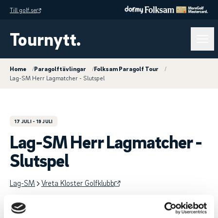
Till golf.se
Tournytt.
Home
/
Paragolftävlingar
/
Folksam Paragolf Tour
/
Lag-SM Herr Lagmatcher - Slutspel
17 JULI
- 19 JULI
Lag-SM Herr Lagmatcher -
Slutspel
Lag-SM
Vreta Kloster Golfklubb