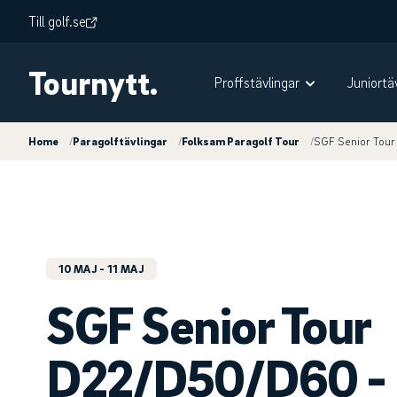
Till golf.se
Tournytt.
Proffstävlingar
Juniortä
Home
/
Paragolftävlingar
/
Folksam Paragolf Tour
/
SGF Senior Tour
10 MAJ
- 11 MAJ
SGF Senior Tour
D22/D50/D60 -