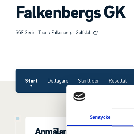
Falkenbergs GK
SGF Senior Tour.
Falkenbergs Golfklubb
Start
Deltagare
Starttider
Resultat
Samtycke
Anmälan.