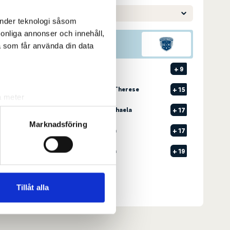
änder teknologi såsom
rsonliga annonser och innehåll,
a som får använda din data
Pos
Namn
1
2
GREEN, Sara
+
9
2
2
FREDRIKSSON, Therese
+
15
a meter
k)
T3
2
NORDGREN, Michaela
+
17
ljsektionen
. Du kan ändra
Marknadsföring
T3
3
WALLMAN, Anna
+
17
5
3
ÖJESKÄR, Olivia
+
19
andahålla funktioner för
Senast uppdaterad:
09:44
n information från din enhet
 tur kombinera informationen
Tillåt alla
Se full leaderboard
deras tjänster.