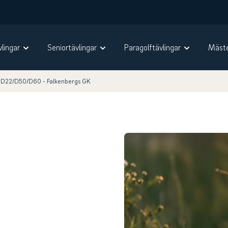
vlingar
Seniortävlingar
Paragolftävlingar
Mäste
 D22/D50/D60 - Falkenbergs GK