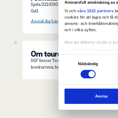
Ansvarsfull användning av d
Spela D22/D50/D60 på Falkenbergs Golfklubb.
Vi och
våra 1022 partners
be
Golf.
cookies för att lagra och få t
Anmäl dig här
annons- och innehållsmätning
och i vilka syften.
Med din tillåtelse skulle vi äve
Samla in information om 
Om touren.
Identifiera din enhet gen
Samtyckesval
SGF Senior Tour är touren för dig som vill spela
Ta reda på mer om hur dina pe
Nödvändig
konkurrens, bra stämning och härlig gemens
eller dra tillbaka ditt samtyc
Vi använder enhetsidentifierar
sociala medier och analysera 
till de sociala medier och a
Avvisa
med annan information som du 