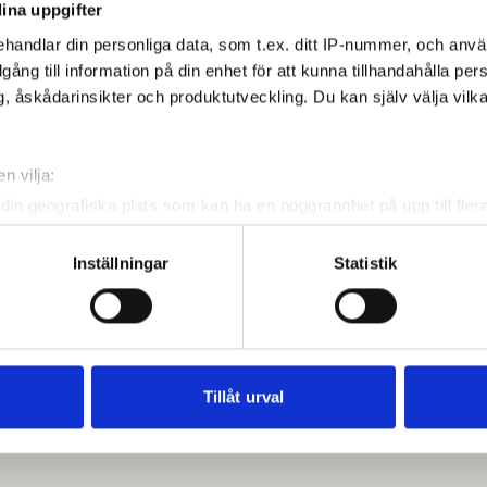
ina uppgifter
 Anmälan stänger den 6 maj 2025 och sker vi Min
handlar din personliga data, som t.ex. ditt IP-nummer, och anv
illgång till information på din enhet för att kunna tillhandahålla pe
, åskådarinsikter och produktutveckling. Du kan själv välja vilk
n vilja:
din geografiska plats som kan ha en noggrannhet på upp till fler
om att aktivt skanna den för specifika kännetecken (fingeravtryc
 på bra, välpreparerade banor över hela landet – i tuff
rsonliga uppgifter behandlas och ställ in dina preferenser i
deta
Inställningar
Statistik
kap.
Klicka här för att läsa mer om touren.
ke när som helst från cookie-förklaringen.
e för att anpassa innehållet och annonserna till användarna, tillh
vår trafik. Vi vidarebefordrar även sådana identifierare och anna
nnons- och analysföretag som vi samarbetar med. Dessa kan i sin
Tillåt urval
har tillhandahållit eller som de har samlat in när du har använt 