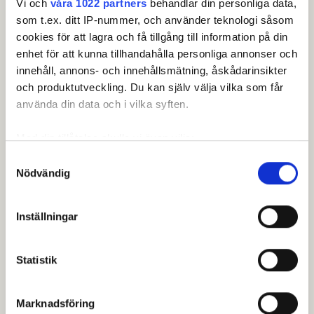
stänger den 20 maj 2025 och sker vi Min Golf.
Vi och
våra 1022 partners
behandlar din personliga data,
som t.ex. ditt IP-nummer, och använder teknologi såsom
Anmäl dig här
cookies för att lagra och få tillgång till information på din
enhet för att kunna tillhandahålla personliga annonser och
innehåll, annons- och innehållsmätning, åskådarinsikter
och produktutveckling. Du kan själv välja vilka som får
Om touren.
använda din data och i vilka syften.
SGF Senior Tour är touren för dig som vill spela
på bra, välpreparerade banor över hela landet –
Med din tillåtelse skulle vi även vilja:
i tuff konkurrens, bra stämning och härlig
Samla in information om din geografiska plats som
Samtyckesval
gemenskap.
Nödvändig
kan ha en noggrannhet på upp till flera meter
Klicka här för att läsa mer om touren.
Identifiera din enhet genom att aktivt skanna den för
specifika kännetecken (fingeravtryck)
Inställningar
Ta reda på mer om hur dina personliga uppgifter
behandlas och ställ in dina preferenser i
detaljsektionen
.
Statistik
Du kan ändra eller dra tillbaka ditt samtycke när som
Leaderboard.
helst från cookie-förklaringen.
Marknadsföring
Vi använder enhetsidentifierare för att anpassa innehållet