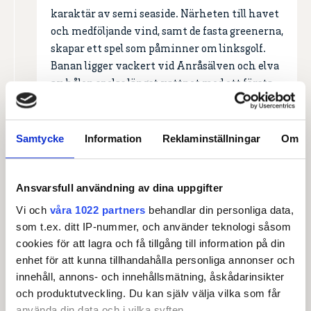
karaktär av semi seaside. Närheten till havet
och medföljande vind, samt de fasta greenerna,
skapar ett spel som påminner om linksgolf.
Banan ligger vackert vid Anråsälven och elva
av hålen spelas längst vattnet med ett första
utslag som slås över där älven mynnar ut i
havet.
Samtycke
Information
Reklaminställningar
Om
Läs mer om anläggningen
Ansvarsfull användning av dina uppgifter
Vi och
våra 1022 partners
behandlar din personliga data,
som t.ex. ditt IP-nummer, och använder teknologi såsom
cookies för att lagra och få tillgång till information på din
enhet för att kunna tillhandahålla personliga annonser och
innehåll, annons- och innehållsmätning, åskådarinsikter
och produktutveckling. Du kan själv välja vilka som får
använda din data och i vilka syften.