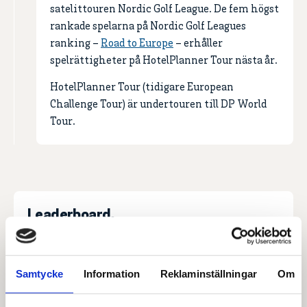
satelittouren Nordic Golf League. De fem högst
rankade spelarna på Nordic Golf Leagues
ranking –
Road to Europe
– erhåller
spelrättigheter på HotelPlanner Tour nästa år.
HotelPlanner Tour (tidigare European
Challenge Tour) är undertouren till DP World
Tour.
Leaderboard.
Pos
Namn
Samtycke
Information
Reklaminställningar
Om
1
HØST, August Thor
-10