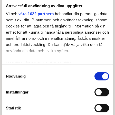
2
1
HONKALA, Matias
-5
Ansvarsfull användning av dina uppgifter
3
1
SUHR, Oliver
-4
Vi och
våra 1022 partners
behandlar din personliga data,
som t.ex. ditt IP-nummer, och använder teknologi såsom
T4
10
HJELM, Rasmus
-3
cookies för att lagra och få tillgång till information på din
enhet för att kunna tillhandahålla personliga annonser och
T4
29
TINNING, Totte (a)
-3
Visa fler
innehåll, annons- och innehållsmätning, åskådarinsikter
och produktutveckling. Du kan själv välja vilka som får
Senast uppdaterad:
10:55
använda din data och i vilka syften.
Se full leaderboard
Med din tillåtelse skulle vi även vilja:
Samla in information om din geografiska plats som
Samtyckesval
Nödvändig
kan ha en noggrannhet på upp till flera meter
Identifiera din enhet genom att aktivt skanna den för
specifika kännetecken (fingeravtryck)
Inställningar
Huvudpartner
Ta reda på mer om hur dina personliga uppgifter
behandlas och ställ in dina preferenser i
detaljsektionen
.
Statistik
Du kan ändra eller dra tillbaka ditt samtycke när som
helst från cookie-förklaringen.