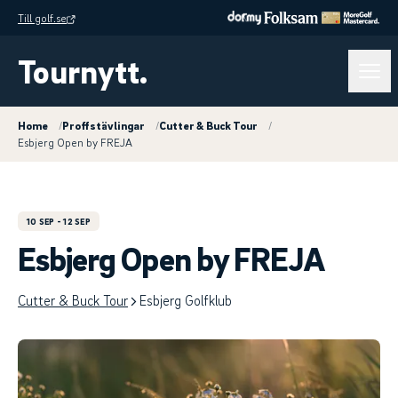
Till golf.se
Tournytt.
Home
/
Proffstävlingar
/
Cutter & Buck Tour
/
Esbjerg Open by FREJA
10 SEP
- 12 SEP
Esbjerg Open by FREJA
Cutter & Buck Tour
Esbjerg Golfklub