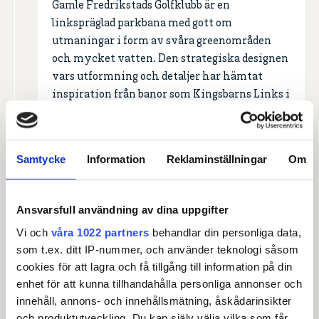
Gamle Fredrikstads Golfklubb är en
linkspräglad parkbana med gott om
utmaningar i form av svåra greenområden
och mycket vatten. Den strategiska designen
vars utformning och detaljer har hämtat
inspiration från banor som Kingsbarns Links i
Skottland gör spelet både varierat och
krävande.
Läs mer om anläggningen
Samtycke
Information
Reklaminställningar
Om
Ansvarsfull användning av dina uppgifter
Vi och
våra 1022 partners
behandlar din personliga data,
som t.ex. ditt IP-nummer, och använder teknologi såsom
cookies för att lagra och få tillgång till information på din
enhet för att kunna tillhandahålla personliga annonser och
innehåll, annons- och innehållsmätning, åskådarinsikter
och produktutveckling. Du kan själv välja vilka som får