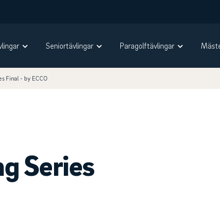
vlingar
Seniortävlingar
Paragolftävlingar
Mäste
s Final - by ECCO
g Series