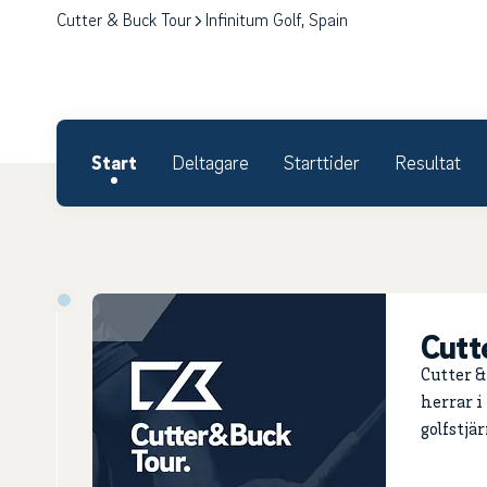
Cutter & Buck Tour
Infinitum Golf, Spain
Start
Deltagare
Starttider
Resultat
Cutt
Cutter &
herrar i
golfstjä