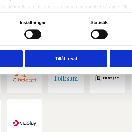
din geografiska plats som kan ha en noggrannhet på upp till fler
om att aktivt skanna den för specifika kännetecken (fingeravtryc
rsonliga uppgifter behandlas och ställ in dina preferenser i
deta
Inställningar
Statistik
ke när som helst från cookie-förklaringen.
e för att anpassa innehållet och annonserna till användarna, tillh
vår trafik. Vi vidarebefordrar även sådana identifierare och anna
nnons- och analysföretag som vi samarbetar med. Dessa kan i sin
Tillåt urval
har tillhandahållit eller som de har samlat in när du har använt 