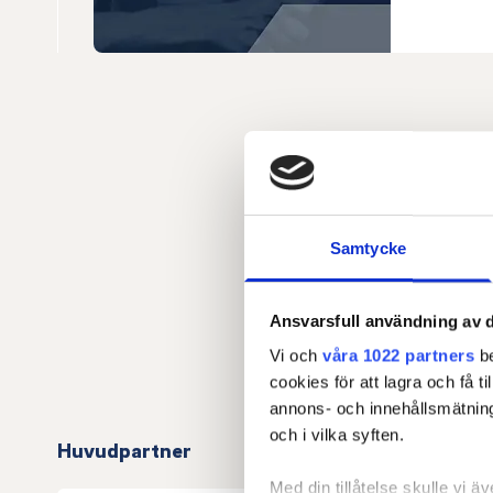
Samtycke
Ansvarsfull användning av d
Vi och
våra 1022 partners
be
cookies för att lagra och få t
annons- och innehållsmätning
och i vilka syften.
Huvudpartner
Med din tillåtelse skulle vi äve