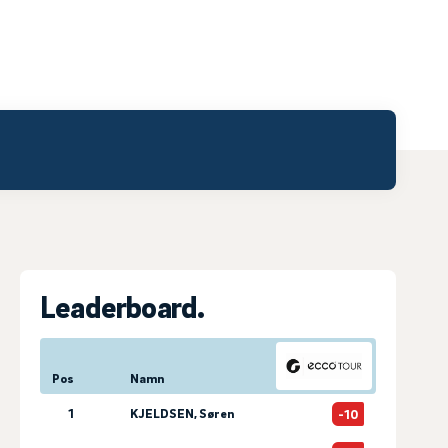
Leaderboard.
Pos
Namn
1
KJELDSEN, Søren
-10