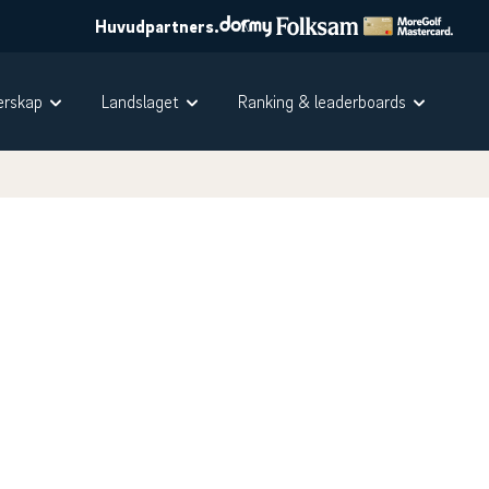
Huvudpartners.
rskap
Landslaget
Ranking & leaderboards