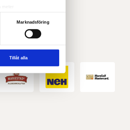
a meter
k)
ljsektionen
. Du kan ändra
Marknadsföring
andahålla funktioner för
n information från din enhet
 tur kombinera informationen
Tillåt alla
deras tjänster.