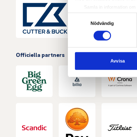
Samla in information om 
Identifiera din enhet gen
Samtyckesval
Ta reda på mer om hur dina pe
Nödvändig
eller dra tillbaka ditt samtyc
Vi använder enhetsidentifierar
sociala medier och analysera 
Officiella partners
till de sociala medier och a
Avvisa
med annan information som du 