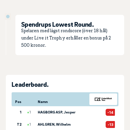
Spendrups Lowest Round.
Spelaren med lägst rondscore (över 18 hål)
under Live it Trophy erhåller en bonus på 2
500 kronor.
Leaderboard.
Pos
Namn
1
1
HAGBORG ASP, Jesper
-14
T2
1
AHLGREN, Wilhelm
-13