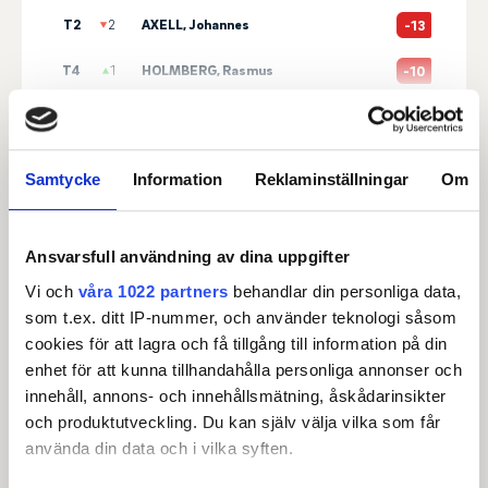
T2
2
AXELL, Johannes
-13
T4
1
HOLMBERG, Rasmus
-10
T4
1
SAULO, Ilari
-10
Visa fler
Senast uppdaterad:
21:50
Samtycke
Information
Reklaminställningar
Om
Se full leaderboard
Ansvarsfull användning av dina uppgifter
Vi och
våra 1022 partners
behandlar din personliga data,
som t.ex. ditt IP-nummer, och använder teknologi såsom
cookies för att lagra och få tillgång till information på din
enhet för att kunna tillhandahålla personliga annonser och
Huvudpartner
innehåll, annons- och innehållsmätning, åskådarinsikter
och produktutveckling. Du kan själv välja vilka som får
använda din data och i vilka syften.