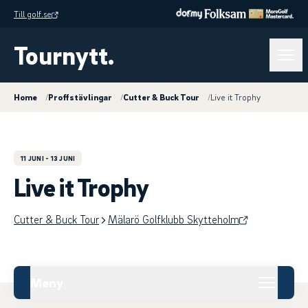
Till golf.se
Tournytt.
Home
/
Proffstävlingar
/
Cutter & Buck Tour
/
Live it Trophy
11 JUNI
- 13 JUNI
Live it Trophy
Cutter & Buck Tour
Mälarö Golfklubb Skytteholm
Meny