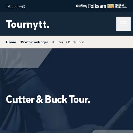
Till golf.se
Tournytt.
Home
/
Proffstävlingar
/
Cutter & Buck Tour
Cutter & Buck Tour.