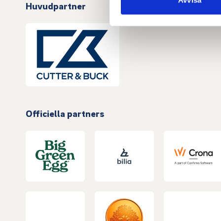
Avvisa
Huvudpartner
med annan information som du 
Officiella partners