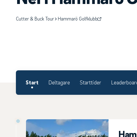
Cutter & Buck Tour
Hammarö Golfklubb
Start
Deltagare
Starttider
Leaderboar
Hamm