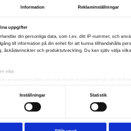
Information
Reklaminställningar
er & Buck Tour.
 Buck Tour är den högsta proffstouren för herrar i
ina uppgifter
 Tillsammans med danska Ecco Tour utgör touren den
handlar din personliga data, som t.ex. ditt IP-nummer, och anv
 sattelittouren Nordic Golf League. De fem högst
illgång till information på din enhet för att kunna tillhandahålla pe
e spelarna på Nordic Golf Leagues Order of Merit
, åskådarinsikter och produktutveckling. Du kan själv välja vilk
 spelrättigheter på HotelPlanner Tour, undertouren
World Tour, nästkommande år.
n vilja:
din geografiska plats som kan ha en noggrannhet på upp till fler
om att aktivt skanna den för specifika kännetecken (fingeravtryc
rsonliga uppgifter behandlas och ställ in dina preferenser i
deta
Inställningar
Statistik
ke när som helst från cookie-förklaringen.
e för att anpassa innehållet och annonserna till användarna, tillh
vår trafik. Vi vidarebefordrar även sådana identifierare och anna
nnons- och analysföretag som vi samarbetar med. Dessa kan i sin