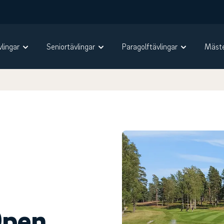
vlingar
Seniortävlingar
Paragolftävlingar
Mäste
pen