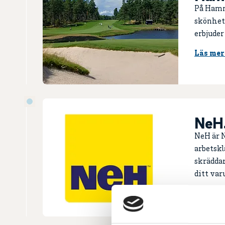
På Hamm
skönhet 
erbjuder
Läs mer
NeH
NeH är N
arbetskl
skräddar
ditt va
Läs mer