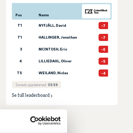
Pos
Namn
T1
NYFJÄLL, David
-7
T1
HALLINGER, Jonathan
-7
3
MCINTOSH, Eric
-6
4
LILLIEDAHL, Oliver
-5
T5
WEILAND, Niclas
-4
Senast uppdaterad:
03:59
Se full leaderboard