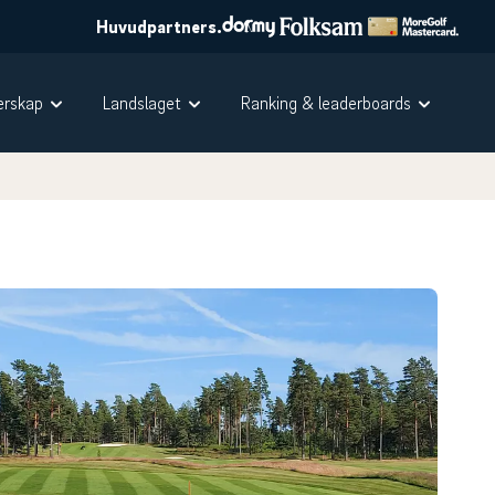
Huvudpartners.
rskap
Landslaget
Ranking & leaderboards