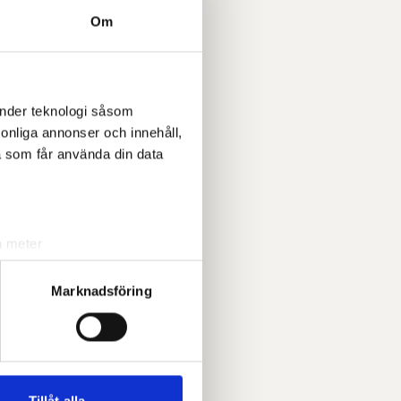
Om
änder teknologi såsom
rsonliga annonser och innehåll,
a som får använda din data
a meter
k)
ljsektionen
. Du kan ändra
Marknadsföring
andahålla funktioner för
n information från din enhet
 tur kombinera informationen