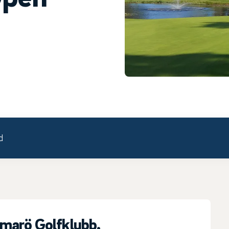
d
arö Golfklubb.