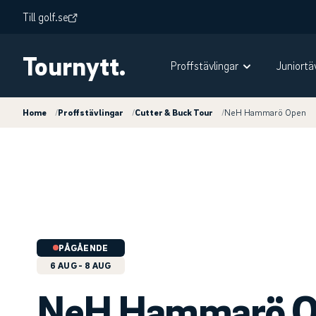
Till golf.se
Tournytt.
Proffstävlingar
Juniortä
Home
/
Proffstävlingar
/
Cutter & Buck Tour
/
NeH Hammarö Open
PÅGÅENDE
6 AUG
- 8 AUG
NeH Hammarö O