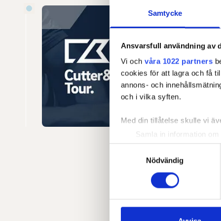
Samtycke
Cutt
Cutter &
Ansvarsfull användning av d
Sverige.
Vi och
våra 1022 partners
be
nordiska
cookies för att lagra och få t
placerad
annons- och innehållsmätning
erhåller
och i vilka syften.
till DP 
Med din tillåtelse skulle vi äve
Samla in information om 
Identifiera din enhet gen
Samtyckesval
Ta reda på mer om hur dina pe
Nödvändig
eller dra tillbaka ditt samtyc
Vi använder enhetsidentifierar
sociala medier och analysera 
till de sociala medier och a