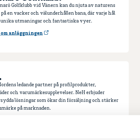
arö Golfklubb vid Vänern kan du njuta av naturens
på en vacker och välunderhållen bana, där varje hål
 unika utmaningar och fantastiska vyer.
 om anläggningen
.
ordens ledande partner på profilprodukter,
äder och varumärkesupplevelser. NeH erbjuder
sydda lösningar som ökar din försäljning och stärker
rumärke på marknaden.