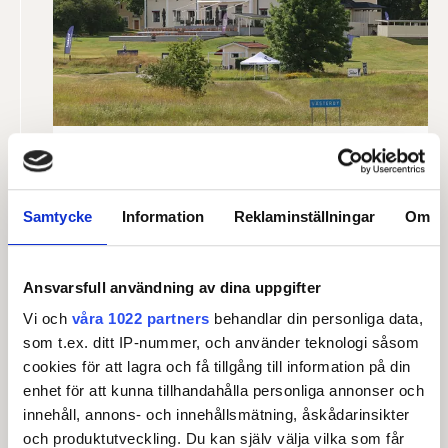
Landeryd står värd för tävlingen.
Spelplatsen för tävlingen är Vesterby Links &
Masters utanför Linköping.
Samtycke
Information
Reklaminställningar
Om
Läs mer om klubben här…
Ansvarsfull användning av dina uppgifter
Vi och
våra 1022 partners
behandlar din personliga data,
som t.ex. ditt IP-nummer, och använder teknologi såsom
cookies för att lagra och få tillgång till information på din
Leaderboard.
enhet för att kunna tillhandahålla personliga annonser och
innehåll, annons- och innehållsmätning, åskådarinsikter
och produktutveckling. Du kan själv välja vilka som får