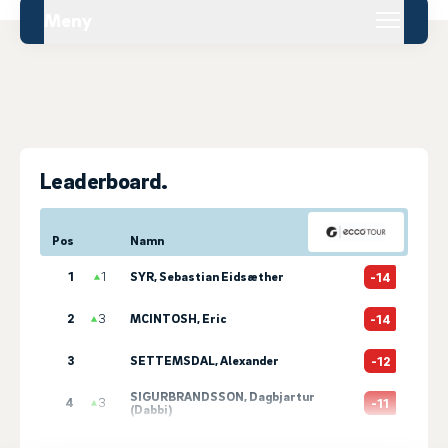
Meny
Leaderboard.
Pos
Namn
1
1
SYR, Sebastian Eidsæther
-14
2
3
MCINTOSH, Eric
-14
3
SETTEMSDAL, Alexander
-12
SIGURBRANDSSON, Dagbjartur
4
3
-11
(Dabbi)
5
3
GARDARSSON, Sigurdur Arnar
-10