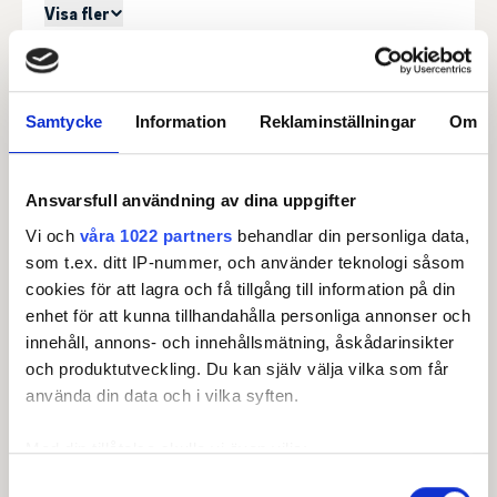
Visa fler
Senast uppdaterad:
12:10
Se full leaderboard
Samtycke
Information
Reklaminställningar
Om
Ansvarsfull användning av dina uppgifter
Vi och
våra 1022 partners
behandlar din personliga data,
Huvudpartner
som t.ex. ditt IP-nummer, och använder teknologi såsom
cookies för att lagra och få tillgång till information på din
enhet för att kunna tillhandahålla personliga annonser och
innehåll, annons- och innehållsmätning, åskådarinsikter
och produktutveckling. Du kan själv välja vilka som får
använda din data och i vilka syften.
Med din tillåtelse skulle vi även vilja:
Samla in information om din geografiska plats som
Samtyckesval