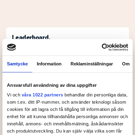
Leaderboard.
Samtycke
Information
Reklaminställningar
Om
Pos
Namn
1
LILJEBERG, Ebba
-5
Ansvarsfull användning av dina uppgifter
T2
2
STRIDH, Moa
-1
Vi och
våra 1022 partners
behandlar din personliga data,
som t.ex. ditt IP-nummer, och använder teknologi såsom
T2
1
LUNDQVIST, Ebba
-1
cookies för att lagra och få tillgång till information på din
enhet för att kunna tillhandahålla personliga annonser och
4
2
AUGUSTSSON, Wilma
+
3
innehåll, annons- och innehållsmätning, åskådarinsikter
och produktutveckling. Du kan själv välja vilka som får
5
2
BJÖRKMAN, Matilda
+
4