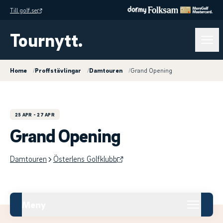
Till golf.se
Tournytt.
Home
/
Proffstävlingar
/
Damtouren
/
Grand Opening
25 APR
- 27 APR
Grand Opening
Damtouren
Österlens Golfklubb
Meny