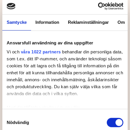
Svenska Juniortouren Elit är den tredje
och näst högsta av tourens fyra
nivåer:
division 3, division 2 och division 1
Samtycke
Information
Reklaminställningar
Om
och elit. Tävlingen ingår i
SGF Golf Ranking
och
World Amateur Golf Ranking.
Handicapgräsen är 6,0 för pojkar och 10,0 för
Ansvarsfull användning av dina uppgifter
flickor.
Vi och
våra 1022 partners
behandlar din personliga data,
Läs mer om Svenska Juniortouren och dess
som t.ex. ditt IP-nummer, och använder teknologi såsom
divisioner.
cookies för att lagra och få tillgång till information på din
enhet för att kunna tillhandahålla personliga annonser och
innehåll, annons- och innehållsmätning, åskådarinsikter
och produktutveckling. Du kan själv välja vilka som får
använda din data och i vilka syften.
Leaderboard.
Med din tillåtelse skulle vi även vilja:
Samla in information om din geografiska plats som
Samtyckesval
Pos
Namn
Nödvändig
kan ha en noggrannhet på upp till flera meter
1
KRUUS, Theodor
-2
Identifiera din enhet genom att aktivt skanna den för