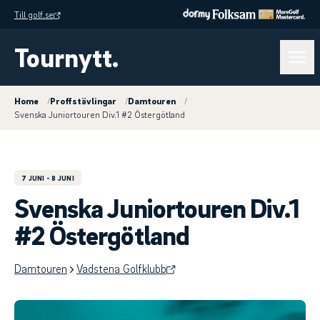
Till golf.se
Tournytt.
Home
/
Proffstävlingar
/
Damtouren
/
Svenska Juniortouren Div.1 #2 Östergötland
7 JUNI
- 8 JUNI
Svenska Juniortouren Div.1
#2 Östergötland
Damtouren
Vadstena Golfklubb