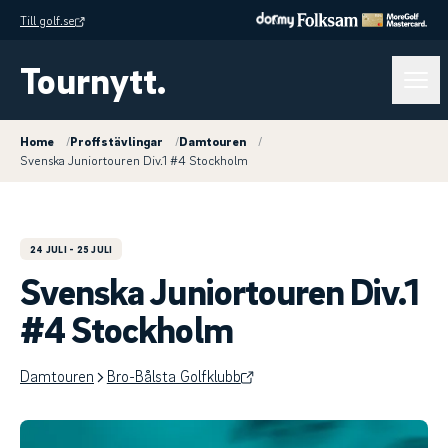
Till golf.se
Tournytt.
Home
/
Proffstävlingar
/
Damtouren
/
Svenska Juniortouren Div.1 #4 Stockholm
24 JULI
- 25 JULI
Svenska Juniortouren Div.1
#4 Stockholm
Damtouren
Bro-Bålsta Golfklubb