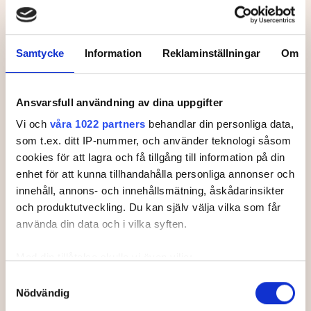
Svenska Juniortouren Elit är den tredje
och näst högsta av tourens fyra
nivåer:
division 3, division 2 och division 1
Samtycke
Information
Reklaminställningar
Om
och elit. Tävlingen ingår i
SGF Golf Ranking
och
World Amateur Golf Ranking.
Handicapgräsen är 6,0 för pojkar och 10,0 för
Ansvarsfull användning av dina uppgifter
flickor.
Vi och
våra 1022 partners
behandlar din personliga data,
Läs mer om Svenska Juniortouren och dess
som t.ex. ditt IP-nummer, och använder teknologi såsom
divisioner.
cookies för att lagra och få tillgång till information på din
enhet för att kunna tillhandahålla personliga annonser och
innehåll, annons- och innehållsmätning, åskådarinsikter
och produktutveckling. Du kan själv välja vilka som får
använda din data och i vilka syften.
Leaderboard.
Med din tillåtelse skulle vi även vilja:
Samla in information om din geografiska plats som
Samtyckesval
Pos
Namn
Nödvändig
kan ha en noggrannhet på upp till flera meter
1
LAUTRUP-NISSEN, Lukas
-13
Identifiera din enhet genom att aktivt skanna den för