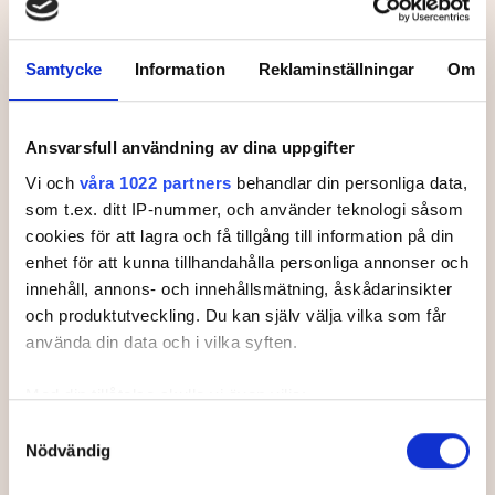
Svenska Juniortouren Elit är den andra av
tourens fyra nivåer:
division 3, division 2
och division 1 och elit. Handicapgränsen är
Samtycke
Information
Reklaminställningar
Om
10,0 för pojkar och 14,0 för flickor.
Läs mer om Svenska Juniortouren och dess
Ansvarsfull användning av dina uppgifter
divisioner.
Vi och
våra 1022 partners
behandlar din personliga data,
som t.ex. ditt IP-nummer, och använder teknologi såsom
cookies för att lagra och få tillgång till information på din
enhet för att kunna tillhandahålla personliga annonser och
innehåll, annons- och innehållsmätning, åskådarinsikter
Leaderboard.
och produktutveckling. Du kan själv välja vilka som får
använda din data och i vilka syften.
Med din tillåtelse skulle vi även vilja:
Pos
Namn
Samla in information om din geografiska plats som
Samtyckesval
Nödvändig
kan ha en noggrannhet på upp till flera meter
1
BJÖRKLUND, Erik
-5
Identifiera din enhet genom att aktivt skanna den för