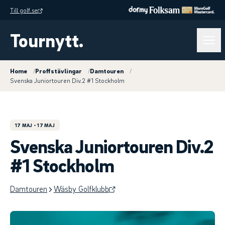
Till golf.se
Tournytt.
Home
/
Proffstävlingar
/
Damtouren
/
Svenska Juniortouren Div.2 #1 Stockholm
17 MAJ
- 17 MAJ
Svenska Juniortouren Div.2
#1 Stockholm
Damtouren
Wäsby Golfklubb