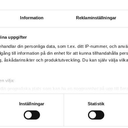
 tourens fyra nivåer:
division 3, division 2 och
r pojkar och 14,0 för flickor.
Information
Reklaminställningar
isioner.
ina uppgifter
handlar din personliga data, som t.ex. ditt IP-nummer, och anv
illgång till information på din enhet för att kunna tillhandahålla pe
, åskådarinsikter och produktutveckling. Du kan själv välja vilk
n vilja:
din geografiska plats som kan ha en noggrannhet på upp till fler
om att aktivt skanna den för specifika kännetecken (fingeravtryc
rsonliga uppgifter behandlas och ställ in dina preferenser i
deta
Inställningar
Statistik
ke när som helst från cookie-förklaringen.
e för att anpassa innehållet och annonserna till användarna, tillh