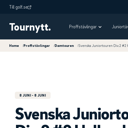
Till golf.se
Tournytt.
Proffstävlingar
Juniortä
Home
/
Proffstävlingar
/
Damtouren
/
Svenska Juniortouren Div.2 #2 
8 JUNI
- 8 JUNI
Svenska Juniort