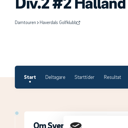
Div.2 #2 Halland
Damtouren
Haverdals Golfklubb
Start
Deltagare
Starttider
Resultat
Om Svenska Juniortouren D