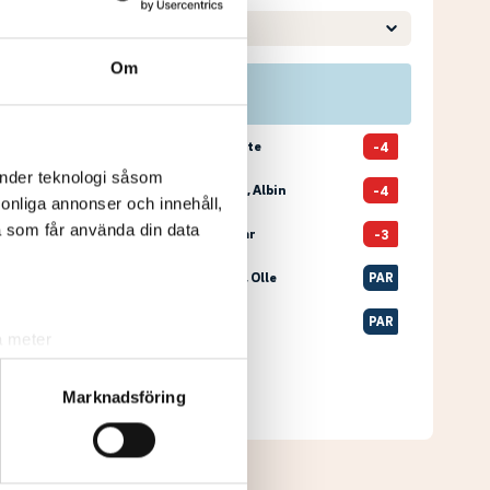
Om
Pos
Namn
1
ISAKSSON, Svante
-4
änder teknologi såsom
2
2
KORNELIUSSON, Albin
-4
rsonliga annonser och innehåll,
a som får använda din data
3
1
BRORSSON, Vidar
-3
T4
12
TORSTENSSON, Olle
PAR
T4
2
BOLIN, Ludvig
PAR
a meter
k)
Senast uppdaterad:
11:00
ljsektionen
. Du kan ändra
Marknadsföring
Se full leaderboard
andahålla funktioner för