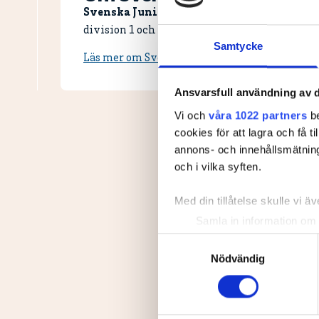
Svenska Juniortouren Elit är den andra av
division 1 och elit. Handicapgränsen är 10,0 fö
Samtycke
Läs mer om Svenska Juniortouren och dess div
Ansvarsfull användning av d
Vi och
våra 1022 partners
be
cookies för att lagra och få t
annons- och innehållsmätning
och i vilka syften.
Med din tillåtelse skulle vi äve
Samla in information om 
Identifiera din enhet gen
Samtyckesval
Ta reda på mer om hur dina pe
Nödvändig
eller dra tillbaka ditt samtyc
Vi använder enhetsidentifierar