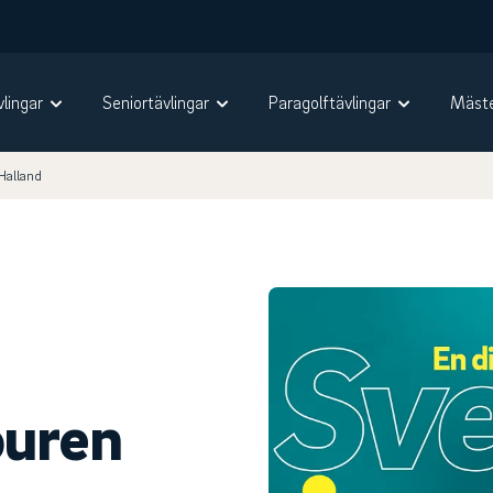
vlingar
Seniortävlingar
Paragolftävlingar
Mäste
Halland
ouren