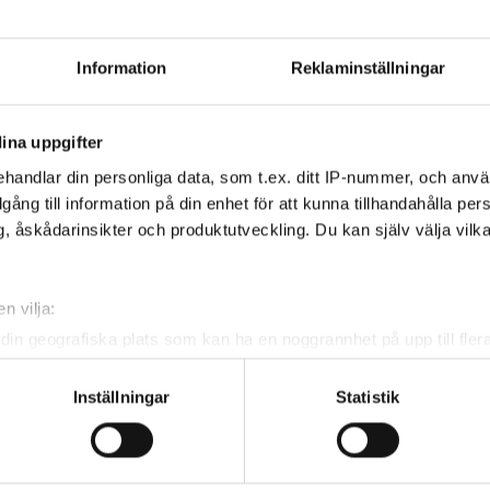
 tourens fyra nivåer:
division 3, division 2 och
r pojkar och 14,0 för flickor.
Information
Reklaminställningar
isioner.
ina uppgifter
handlar din personliga data, som t.ex. ditt IP-nummer, och anv
illgång till information på din enhet för att kunna tillhandahålla pe
, åskådarinsikter och produktutveckling. Du kan själv välja vilk
n vilja:
din geografiska plats som kan ha en noggrannhet på upp till fler
om att aktivt skanna den för specifika kännetecken (fingeravtryc
rsonliga uppgifter behandlas och ställ in dina preferenser i
deta
Inställningar
Statistik
ke när som helst från cookie-förklaringen.
e för att anpassa innehållet och annonserna till användarna, tillh