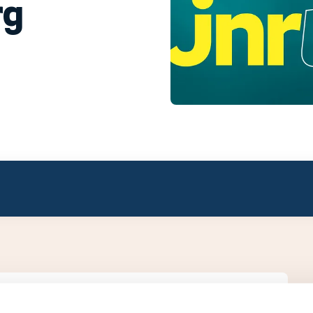
rg
ivision 2.