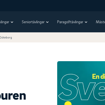
vlingar
Seniortävlingar
Paragolftävlingar
Mäste
 Göteborg
ouren