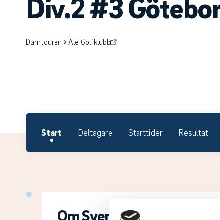
Div.2 #3 Götebo
Damtouren
Ale Golfklubb
Start
Deltagare
Starttider
Resultat
Om Svenska Juniortouren D