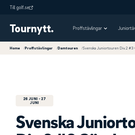
Till golf.se
Tournytt.
Proffstävlingar
Juniortä
Home
/
Proffstävlingar
/
Damtouren
/
Svenska Juniortouren Div.2 #3
26 JUNI
- 27
JUNI
Svenska Juniort