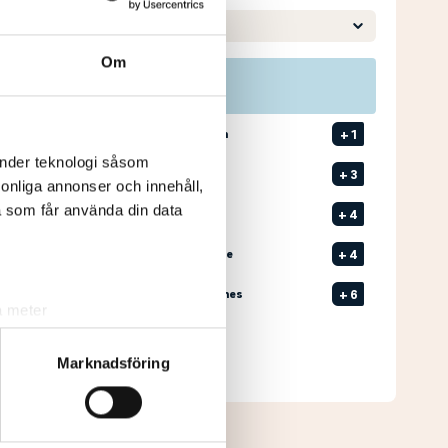
Om
Pos
Namn
1
HAGNELL, Ruben
+
1
änder teknologi såsom
2
7
BERG, Emil
+
3
rsonliga annonser och innehåll,
a som får använda din data
T3
7
KNAUER, Carl
+
4
T3
2
JERNEBORN, Olle
+
4
T5
2
NYMARK, Johannes
+
6
a meter
k)
Senast uppdaterad:
03:28
ljsektionen
. Du kan ändra
Marknadsföring
Se full leaderboard
andahålla funktioner för