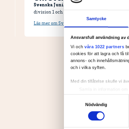
Svenska Juniortouren Elit är den andra av
division 1 och elit. Handicapgränsen är 10,0 fö
Samtycke
Läs mer om Svenska Juniortouren och dess div
Ansvarsfull användning av d
Vi och
våra 1022 partners
be
cookies för att lagra och få t
annons- och innehållsmätning
och i vilka syften.
Med din tillåtelse skulle vi äve
Samla in information om 
Identifiera din enhet gen
Samtyckesval
Ta reda på mer om hur dina pe
Nödvändig
eller dra tillbaka ditt samtyc
Vi använder enhetsidentifierar