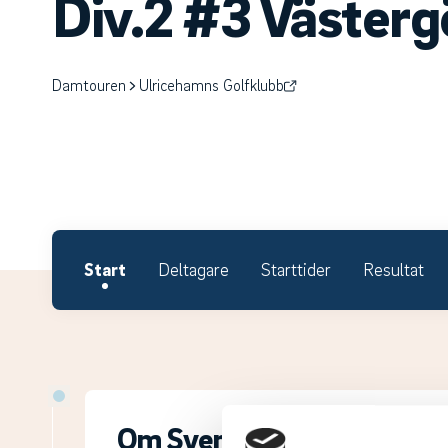
Div.2 #3 Västerg
Damtouren
Ulricehamns Golfklubb
Start
Deltagare
Starttider
Resultat
Om Svenska Juniortouren D