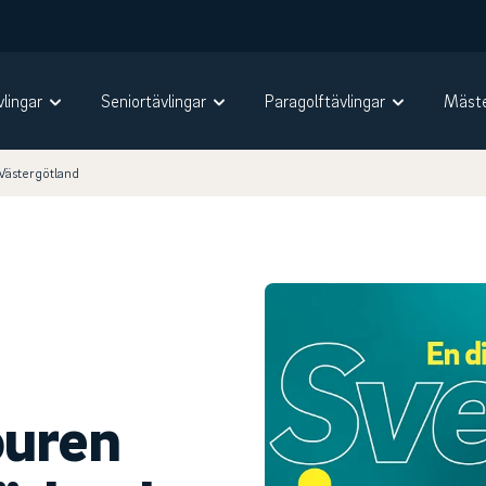
vlingar
Seniortävlingar
Paragolftävlingar
Mäste
Västergötland
ouren