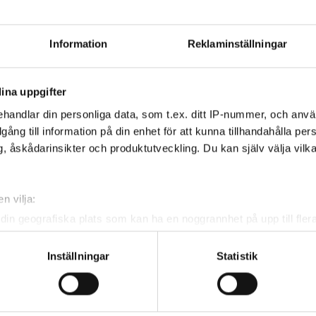
 tourens fyra nivåer:
division 3, division 2 och
r pojkar och 14,0 för flickor.
Information
Reklaminställningar
isioner.
ina uppgifter
handlar din personliga data, som t.ex. ditt IP-nummer, och anv
illgång till information på din enhet för att kunna tillhandahålla pe
, åskådarinsikter och produktutveckling. Du kan själv välja vilk
n vilja:
din geografiska plats som kan ha en noggrannhet på upp till fler
om att aktivt skanna den för specifika kännetecken (fingeravtryc
rsonliga uppgifter behandlas och ställ in dina preferenser i
deta
Inställningar
Statistik
ke när som helst från cookie-förklaringen.
e för att anpassa innehållet och annonserna till användarna, tillh