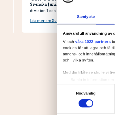
Svenska Juniortouren Elit är den andra av
division 1 och elit. Handicapgränsen är 10,0 fö
Samtycke
Läs mer om Svenska Juniortouren och dess div
Ansvarsfull användning av d
Vi och
våra 1022 partners
be
cookies för att lagra och få t
annons- och innehållsmätning
och i vilka syften.
Med din tillåtelse skulle vi äve
Samla in information om 
Identifiera din enhet gen
Samtyckesval
Ta reda på mer om hur dina pe
Nödvändig
eller dra tillbaka ditt samtyc
Vi använder enhetsidentifierar