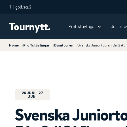
Till golf.se
Tournytt.
Proffstävlingar
Juniortä
Home
/
Proffstävlingar
/
Damtouren
/
Svenska Juniortouren Div.2 #3 
26 JUNI
- 27
JUNI
Svenska Juniort