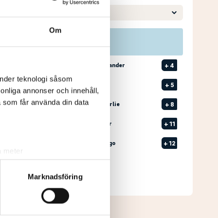
Om
Pos
Namn
1
2
MÅNSSON, Alexander
+
4
änder teknologi såsom
2
1
DOCK, Filiph
+
5
rsonliga annonser och innehåll,
a som får använda din data
3
1
SKOGLUND, Charlie
+
8
4
3
WOLLTER, Oscar
+
11
5
1
TÖRNQVIST, Hugo
+
12
a meter
k)
Senast uppdaterad:
05:53
ljsektionen
. Du kan ändra
Marknadsföring
Se full leaderboard
andahålla funktioner för