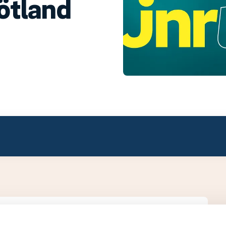
ötland
ivision 2.