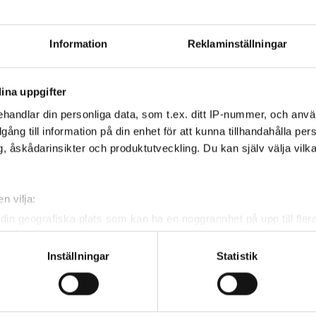
rsta av tourens fyra nivåer:
division 3, division 2
0 för pojkar och flickor.
Information
Reklaminställningar
isioner.
ina uppgifter
handlar din personliga data, som t.ex. ditt IP-nummer, och anv
illgång till information på din enhet för att kunna tillhandahålla pe
, åskådarinsikter och produktutveckling. Du kan själv välja vilk
n vilja:
din geografiska plats som kan ha en noggrannhet på upp till fler
om att aktivt skanna den för specifika kännetecken (fingeravtryc
rsonliga uppgifter behandlas och ställ in dina preferenser i
deta
Inställningar
Statistik
ke när som helst från cookie-förklaringen.
e för att anpassa innehållet och annonserna till användarna, tillh