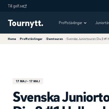
Till golf.se
Tournytt.
Proffstävlingar
Juniortä
Home
/
Proffstävlingar
/
Damtouren
/
Svenska Juniortouren Div.3 #1 
17 MAJ
- 17 MAJ
Svenska Juniort