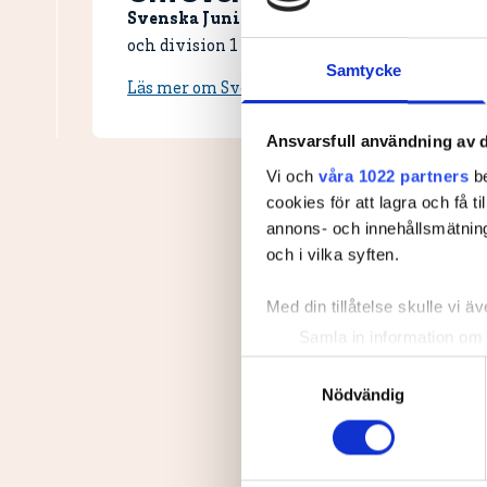
Svenska Juniortouren Division 3 är den fö
och division 1 och elit. Handicapgränsen är 30,
Samtycke
Läs mer om Svenska Juniortouren och dess div
Ansvarsfull användning av d
Vi och
våra 1022 partners
be
cookies för att lagra och få t
annons- och innehållsmätning
och i vilka syften.
Med din tillåtelse skulle vi äve
Samla in information om 
Identifiera din enhet gen
Samtyckesval
Ta reda på mer om hur dina pe
Nödvändig
eller dra tillbaka ditt samtyc
Vi använder enhetsidentifierar