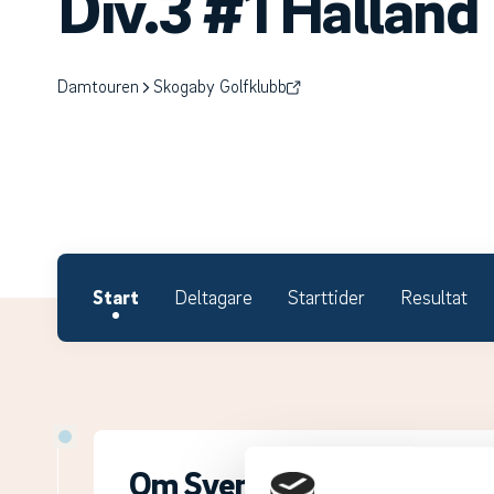
Div.3 #1 Halland
Damtouren
Skogaby Golfklubb
Start
Deltagare
Starttider
Resultat
Om Svenska Juniortouren D