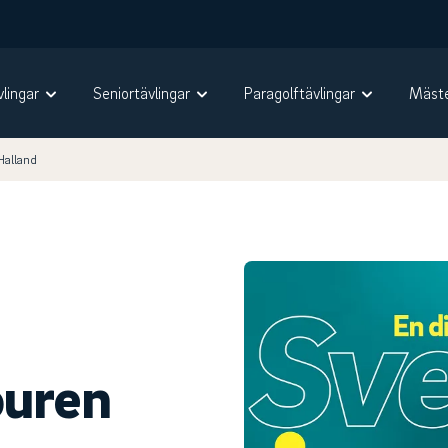
vlingar
Seniortävlingar
Paragolftävlingar
Mäste
Halland
ouren