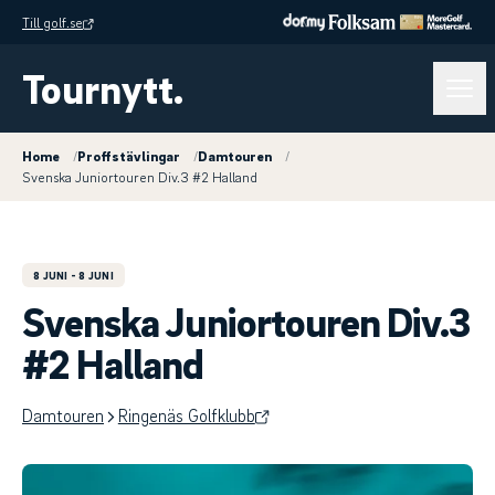
Till golf.se
Tournytt.
Home
/
Proffstävlingar
/
Damtouren
/
Svenska Juniortouren Div.3 #2 Halland
8 JUNI
- 8 JUNI
Svenska Juniortouren Div.3
#2 Halland
Damtouren
Ringenäs Golfklubb