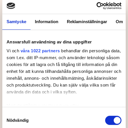
Svenska Juniortouren Division 3 är den
första av tourens fyra nivåer:
division 3,
division 2 och division 1 och elit.
Samtycke
Information
Reklaminställningar
Om
Handicapgränsen är 30,0 för pojkar och
flickor.
Läs mer om Svenska Juniortouren och dess
Ansvarsfull användning av dina uppgifter
divisioner.
Vi och
våra 1022 partners
behandlar din personliga data,
som t.ex. ditt IP-nummer, och använder teknologi såsom
cookies för att lagra och få tillgång till information på din
enhet för att kunna tillhandahålla personliga annonser och
innehåll, annons- och innehållsmätning, åskådarinsikter
Leaderboard.
och produktutveckling. Du kan själv välja vilka som får
använda din data och i vilka syften.
Med din tillåtelse skulle vi även vilja:
Samla in information om din geografiska plats som
Samtyckesval
Pos
Namn
Nödvändig
kan ha en noggrannhet på upp till flera meter
1
NILSSON, Oliver
+
3
Identifiera din enhet genom att aktivt skanna den för