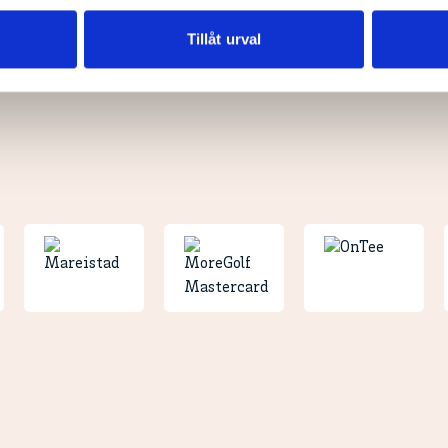
vår trafik. Vi vidarebefordrar även sådana identifierare och anna
nnons- och analysföretag som vi samarbetar med. Dessa kan i sin
Tillåt urval
har tillhandahållit eller som de har samlat in när du har använt 