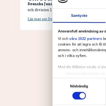
Svenska Juniortouren Division 3 är den fö
och division 1 och elit. Handicapgränsen är 30,
Samtycke
Läs mer om Svenska Juniortouren och dess div
Ansvarsfull användning av d
Vi och
våra 1022 partners
be
cookies för att lagra och få t
annons- och innehållsmätning
och i vilka syften.
Med din tillåtelse skulle vi äve
Samla in information om 
Identifiera din enhet gen
Samtyckesval
Ta reda på mer om hur dina pe
Nödvändig
eller dra tillbaka ditt samtyc
Vi använder enhetsidentifierar