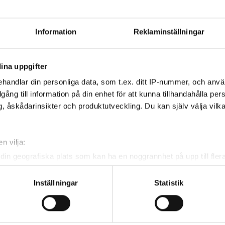
rsta av tourens fyra nivåer:
division 3, division 2
0 för pojkar och flickor.
Information
Reklaminställningar
isioner.
ina uppgifter
handlar din personliga data, som t.ex. ditt IP-nummer, och anv
illgång till information på din enhet för att kunna tillhandahålla pe
, åskådarinsikter och produktutveckling. Du kan själv välja vilk
n vilja:
din geografiska plats som kan ha en noggrannhet på upp till fler
om att aktivt skanna den för specifika kännetecken (fingeravtryc
rsonliga uppgifter behandlas och ställ in dina preferenser i
deta
Inställningar
Statistik
ke när som helst från cookie-förklaringen.
e för att anpassa innehållet och annonserna till användarna, tillh