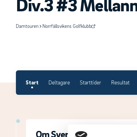
Div.3 #3 Mellan
Damtouren
Norrfällsvikens Golfklubb
Start
Deltagare
Starttider
Resultat
Om Svenska Juniortouren D