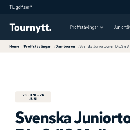
Till golf.se
Tournytt.
Proffstävlingar
Juniortä
Home
/
Proffstävlingar
/
Damtouren
/
Svenska Juniortouren Div.3 #3
26 JUNI
- 26
JUNI
Svenska Juniort