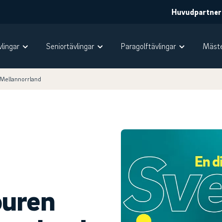
Huvudpartner
vlingar
Seniortävlingar
Paragolftävlingar
Mäste
 Mellannorrland
ouren