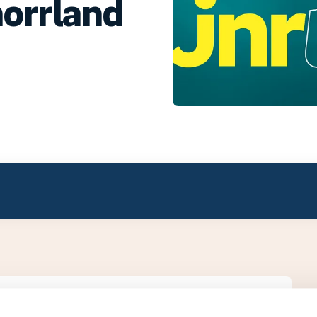
norrland
ivision 3.