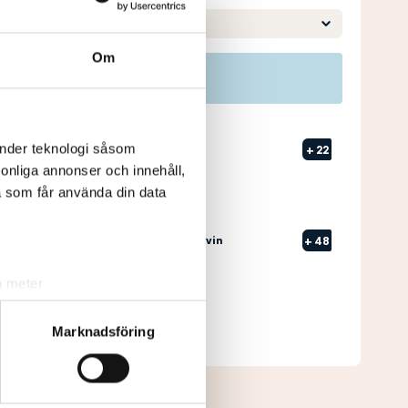
Om
Pos
Namn
änder teknologi såsom
1
NYBERG, Anton
+
22
rsonliga annonser och innehåll,
a som får använda din data
2
JOHANSSON, Edvin
+
48
a meter
Senast uppdaterad:
05:46
k)
ljsektionen
. Du kan ändra
Marknadsföring
Se full leaderboard
andahålla funktioner för