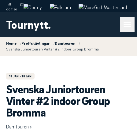
Till
golf.se
Tournytt.
Home
/
Proffstävlingar
/
Damtouren
/
Svenska Juniortouren Vinter #2 indoor Group Bromma
18 JAN
- 18 JAN
Svenska Juniortouren
Vinter #2 indoor Group
Bromma
Damtouren