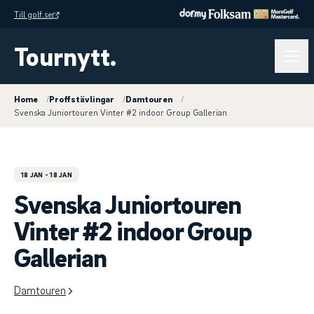
Till golf.se
Tournytt.
Home
/
Proffstävlingar
/
Damtouren
/
Svenska Juniortouren Vinter #2 indoor Group Gallerian
18 JAN
- 18 JAN
Svenska Juniortouren
Vinter #2 indoor Group
Gallerian
Damtouren