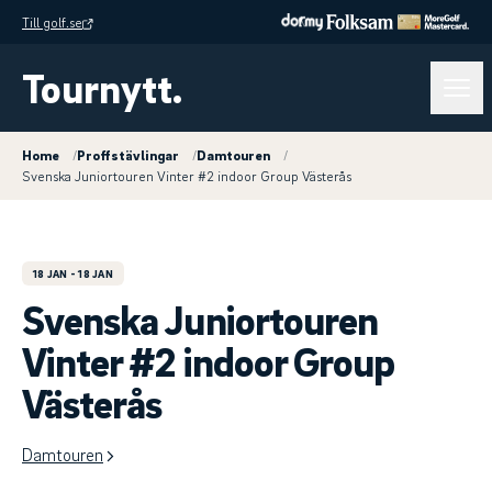
Till golf.se
Tournytt.
Home
/
Proffstävlingar
/
Damtouren
/
Svenska Juniortouren Vinter #2 indoor Group Västerås
18 JAN
- 18 JAN
Svenska Juniortouren
Vinter #2 indoor Group
Västerås
Damtouren