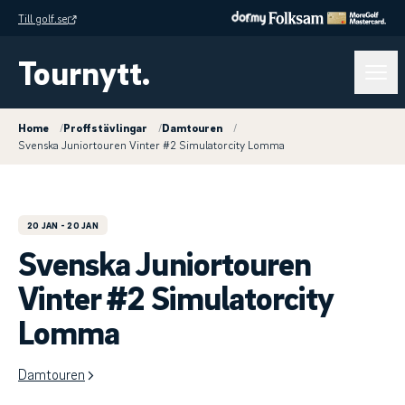
Till golf.se
Tournytt.
Home
/
Proffstävlingar
/
Damtouren
/
Svenska Juniortouren Vinter #2 Simulatorcity Lomma
20 JAN
- 20 JAN
Svenska Juniortouren
Vinter #2 Simulatorcity
Lomma
Damtouren