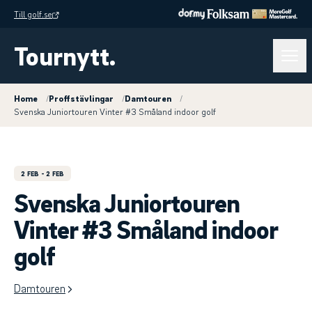
Till golf.se
Tournytt.
Home
/
Proffstävlingar
/
Damtouren
/
Svenska Juniortouren Vinter #3 Småland indoor golf
2 FEB
- 2 FEB
Svenska Juniortouren
Vinter #3 Småland indoor
golf
Damtouren