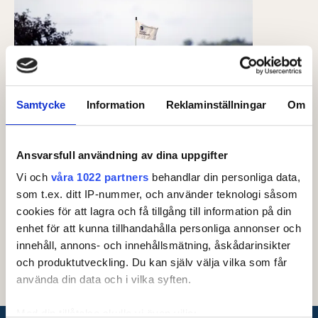
Samtycke
Information
Reklaminställningar
Om
Ansvarsfull användning av dina uppgifter
Andra tävlingar.
Vi och
våra 1022 partners
behandlar din personliga data,
Tävlingar som inte per automatik är
som t.ex. ditt IP-nummer, och använder teknologi såsom
inkluderade i SGF Golf Ranking (se
cookies för att lagra och få tillgång till information på din
punkt 3 i manualen) finns listade
enhet för att kunna tillhandahålla personliga annonser och
följande dokument.
innehåll, annons- och innehållsmätning, åskådarinsikter
och produktutveckling. Du kan själv välja vilka som får
använda din data och i vilka syften.
Med din tillåtelse skulle vi även vilja: