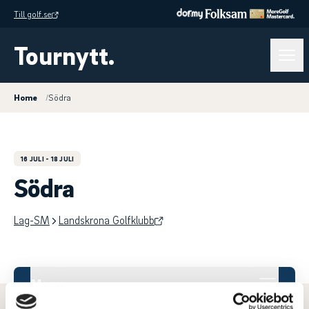
Till golf.se
Tournytt.
Home
/
Södra
16 JULI
- 18 JULI
Södra
Lag-SM
Landskrona Golfklubb
Meny