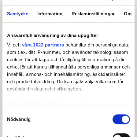
Samtycke
Information
Reklaminställningar
Om
Ansvarsfull användning av dina uppgifter
Leaderboard.
Vi och
våra 1022 partners
behandlar din personliga data,
som t.ex. ditt IP-nummer, och använder teknologi såsom
Pos
Lag
cookies för att lagra och få tillgång till information på din
enhet för att kunna tillhandahålla personliga annonser och
1
Österlens GK
+
28
innehåll, annons- och innehållsmätning, åskådarinsikter
2
Öijared GK
+
50
och produktutveckling. Du kan själv välja vilka som får
använda din data och i vilka syften.
3
Forsgårdens GK
+
50
Med din tillåtelse skulle vi även vilja:
4
Flommens GK
+
59
Samla in information om din geografiska plats som
Samtyckesval
5
Nkpg Skpg GK
+
64
Nödvändig
kan ha en noggrannhet på upp till flera meter
Visa fler
Identifiera din enhet genom att aktivt skanna den för
Senast uppdaterad:
12:03
specifika kännetecken (fingeravtryck)