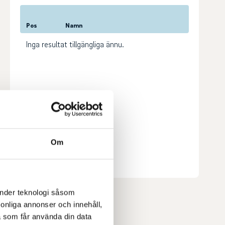
Pos
Namn
Inga resultat tillgängliga ännu.
Om
Senast uppdaterad:
12:56
Se full leaderboard
änder teknologi såsom
rsonliga annonser och innehåll,
a som får använda din data