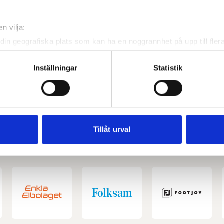
n vilja:
din geografiska plats som kan ha en noggrannhet på upp till fler
om att aktivt skanna den för specifika kännetecken (fingeravtryc
rsonliga uppgifter behandlas och ställ in dina preferenser i
deta
Inställningar
Statistik
ke när som helst från cookie-förklaringen.
e för att anpassa innehållet och annonserna till användarna, tillh
vår trafik. Vi vidarebefordrar även sådana identifierare och anna
nnons- och analysföretag som vi samarbetar med. Dessa kan i sin
Tillåt urval
har tillhandahållit eller som de har samlat in när du har använt 