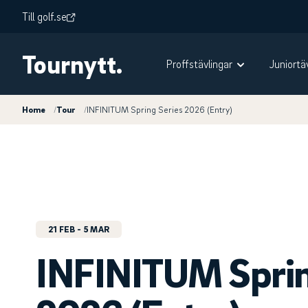
Till golf.se
Tournytt.
Proffstävlingar
Juniortä
Home
/
Tour
/
INFINITUM Spring Series 2026 (Entry)
21 FEB
- 5 MAR
INFINITUM Sprin