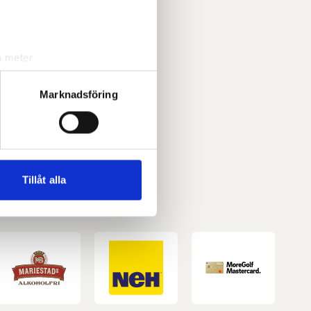
a meter
k)
ljsektionen
. Du kan ändra
Marknadsföring
andahålla funktioner för
n information från din enhet
 tur kombinera informationen
Tillåt alla
deras tjänster.