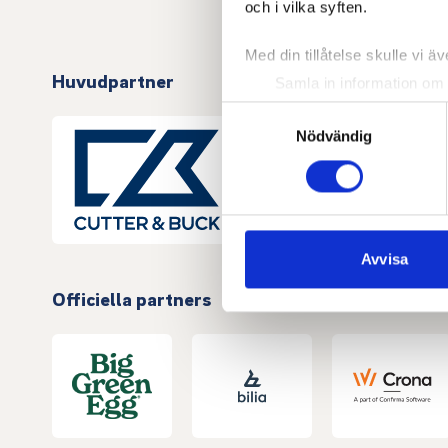
och i vilka syften.
Med din tillåtelse skulle vi äve
Huvudpartner
Samla in information om 
Identifiera din enhet gen
Samtyckesval
Ta reda på mer om hur dina pe
Nödvändig
eller dra tillbaka ditt samtyc
Vi använder enhetsidentifierar
sociala medier och analysera 
till de sociala medier och a
Avvisa
med annan information som du 
Officiella partners