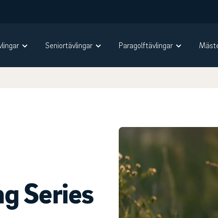
vlingar
Seniortävlingar
Paragolftävlingar
Mäste
g Series