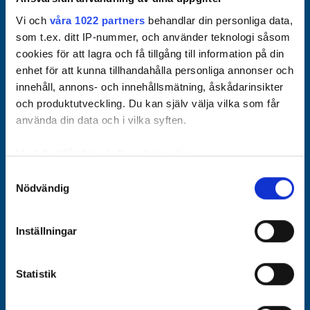
Vi och
våra 1022 partners
behandlar din personliga data,
som t.ex. ditt IP-nummer, och använder teknologi såsom
cookies för att lagra och få tillgång till information på din
enhet för att kunna tillhandahålla personliga annonser och
innehåll, annons- och innehållsmätning, åskådarinsikter
Officiella partners
och produktutveckling. Du kan själv välja vilka som får
använda din data och i vilka syften.
Med din tillåtelse skulle vi även vilja:
Samla in information om din geografiska plats som
Samtyckesval
Nödvändig
kan ha en noggrannhet på upp till flera meter
Identifiera din enhet genom att aktivt skanna den för
specifika kännetecken (fingeravtryck)
Inställningar
Ta reda på mer om hur dina personliga uppgifter
behandlas och ställ in dina preferenser i
detaljsektionen
.
Statistik
Du kan ändra eller dra tillbaka ditt samtycke när som
helst från cookie-förklaringen.