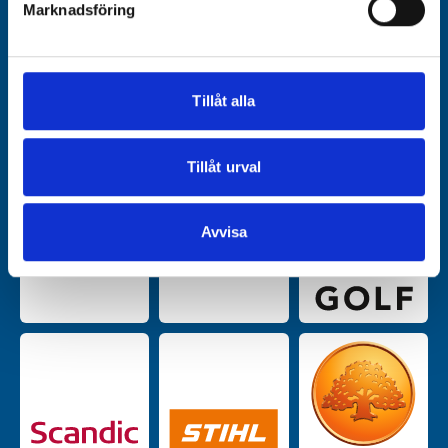
Marknadsföring
Vi använder enhetsidentifierare för att anpassa innehållet
och annonserna till användarna, tillhandahålla funktioner
för sociala medier och analysera vår trafik. Vi
vidarebefordrar även sådana identifierare och annan
Tillåt alla
information från din enhet till de sociala medier och
annons- och analysföretag som vi samarbetar med.
Dessa kan i sin tur kombinera informationen med annan
Tillåt urval
information som du har tillhandahållit eller som de har
samlat in när du har använt deras tjänster.
Avvisa