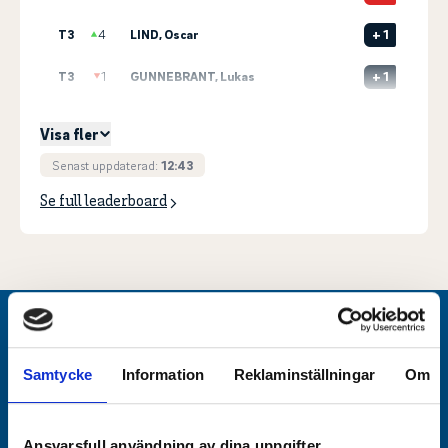
T3
4
LIND, Oscar
+
1
T3
1
GUNNEBRANT, Lukas
+
1
5
3
OLBERT, Daniel
+
2
Visa fler
Senast uppdaterad:
12:43
Se full leaderboard
Huvudpartner
Samtycke
Information
Reklaminställningar
Om
Ansvarsfull användning av dina uppgifter