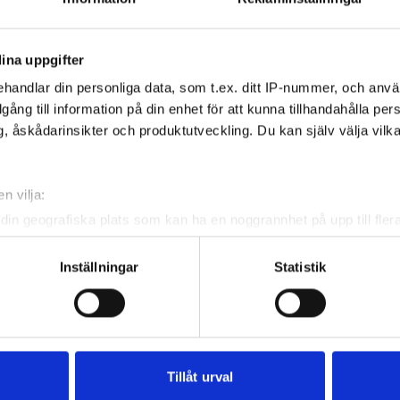
ina uppgifter
handlar din personliga data, som t.ex. ditt IP-nummer, och anv
illgång till information på din enhet för att kunna tillhandahålla pe
, åskådarinsikter och produktutveckling. Du kan själv välja vilk
n vilja:
din geografiska plats som kan ha en noggrannhet på upp till fler
om att aktivt skanna den för specifika kännetecken (fingeravtryc
rsonliga uppgifter behandlas och ställ in dina preferenser i
deta
Inställningar
Statistik
ke när som helst från cookie-förklaringen.
e för att anpassa innehållet och annonserna till användarna, tillh
vår trafik. Vi vidarebefordrar även sådana identifierare och anna
nnons- och analysföretag som vi samarbetar med. Dessa kan i sin
Tillåt urval
har tillhandahållit eller som de har samlat in när du har använt 