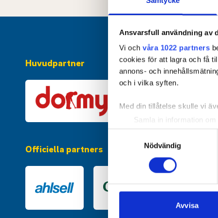
Samtycke
Ansvarsfull användning av d
Vi och
våra 1022 partners
be
cookies för att lagra och få t
Huvudpartner
annons- och innehållsmätning
och i vilka syften.
Med din tillåtelse skulle vi äve
Samla in information om 
Identifiera din enhet gen
Samtyckesval
Ta reda på mer om hur dina pe
Nödvändig
Officiella partners
eller dra tillbaka ditt samtyc
Vi använder enhetsidentifierar
sociala medier och analysera 
till de sociala medier och a
Avvisa
med annan information som du 