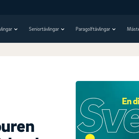
vlingar
Seniortävlingar
Paragolftävlingar
Mäste
ouren