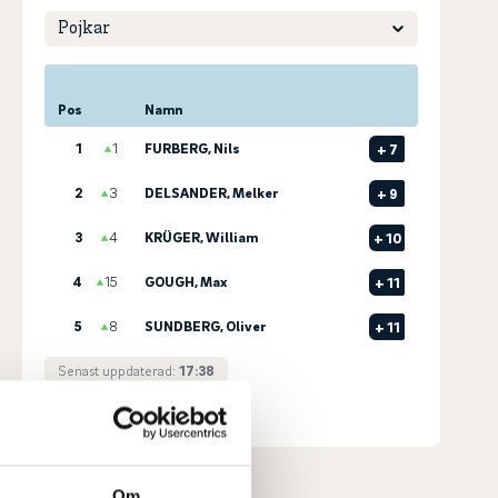
Pos
Namn
1
1
FURBERG, Nils
+
7
2
3
DELSANDER, Melker
+
9
3
4
KRÜGER, William
+
10
4
15
GOUGH, Max
+
11
5
8
SUNDBERG, Oliver
+
11
Senast uppdaterad:
17:38
Se full leaderboard
Om