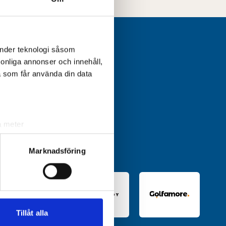
änder teknologi såsom
rsonliga annonser och innehåll,
a som får använda din data
a meter
k)
ljsektionen
. Du kan ändra
Marknadsföring
andahålla funktioner för
n information från din enhet
 tur kombinera informationen
Tillåt alla
deras tjänster.