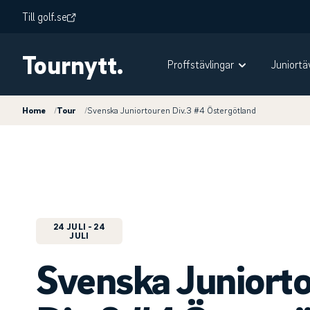
Till golf.se
Tournytt.
Proffstävlingar
Juniortä
Home
/
Tour
/
Svenska Juniortouren Div.3 #4 Östergötland
24 JULI
- 24
JULI
Svenska Juniort