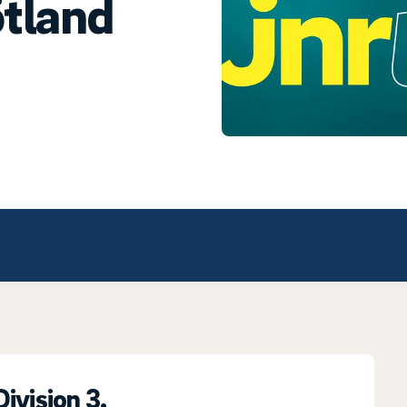
ötland
ivision 3.