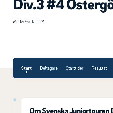
Div.3 #4 Österg
Mjölby Golfklubb
Start
Deltagare
Starttider
Resultat
Om Svenska Juniortouren D