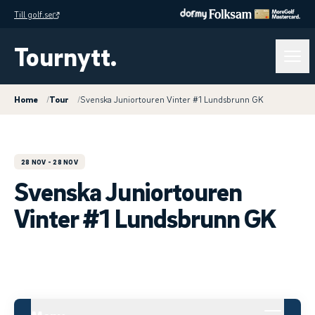
Till golf.se
Tournytt.
Home
/
Tour
/
Svenska Juniortouren Vinter #1 Lundsbrunn GK
28 NOV
- 28 NOV
Svenska Juniortouren
Vinter #1 Lundsbrunn GK