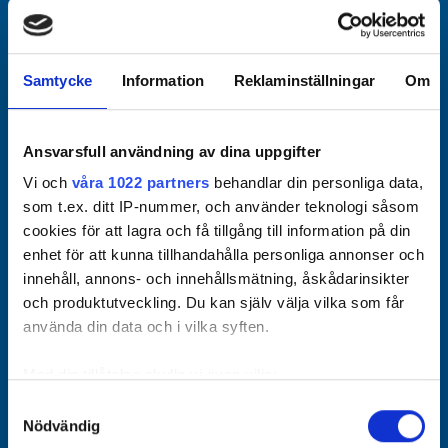
Officiella partners
Samtycke
Information
Reklaminställningar
Om
Ansvarsfull användning av dina uppgifter
Vi och
våra 1022 partners
behandlar din personliga data,
som t.ex. ditt IP-nummer, och använder teknologi såsom
cookies för att lagra och få tillgång till information på din
enhet för att kunna tillhandahålla personliga annonser och
innehåll, annons- och innehållsmätning, åskådarinsikter
och produktutveckling. Du kan själv välja vilka som får
använda din data och i vilka syften.
Med din tillåtelse skulle vi även vilja:
Samla in information om din geografiska plats som
Samtyckesval
Nödvändig
kan ha en noggrannhet på upp till flera meter