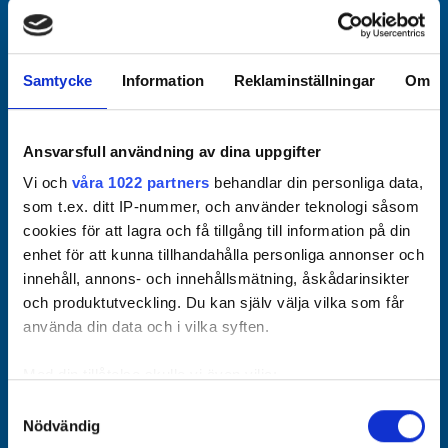
Officiella partners
Samtycke
Information
Reklaminställningar
Om
Ansvarsfull användning av dina uppgifter
Vi och
våra 1022 partners
behandlar din personliga data,
som t.ex. ditt IP-nummer, och använder teknologi såsom
cookies för att lagra och få tillgång till information på din
enhet för att kunna tillhandahålla personliga annonser och
innehåll, annons- och innehållsmätning, åskådarinsikter
och produktutveckling. Du kan själv välja vilka som får
använda din data och i vilka syften.
Med din tillåtelse skulle vi även vilja:
Samla in information om din geografiska plats som
Samtyckesval
Nödvändig
kan ha en noggrannhet på upp till flera meter