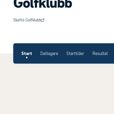
Golfklubb
Skaftö Golfklubb
Start
Deltagare
Starttider
Resultat