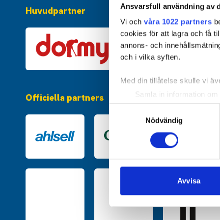
Ansvarsfull användning av d
Huvudpartner
Vi och
våra 1022 partners
be
cookies för att lagra och få t
annons- och innehållsmätning
och i vilka syften.
Med din tillåtelse skulle vi äve
Samla in information om 
Officiella partners
Identifiera din enhet gen
Samtyckesval
Ta reda på mer om hur dina pe
Nödvändig
eller dra tillbaka ditt samtyc
Vi använder enhetsidentifierar
sociala medier och analysera 
till de sociala medier och a
Avvisa
med annan information som du 