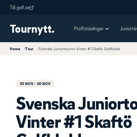
Till golf.se
Tournytt.
Proffstävlingar
Juniortä
Home
/
Tour
/
Svenska Juniortouren Vinter #1 Skaftö Golfklubb
30 NOV
- 30 NOV
Svenska Juniort
Vinter #1 Skaftö