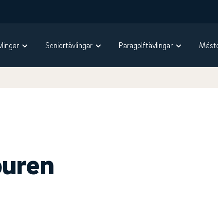
vlingar
Seniortävlingar
Paragolftävlingar
Mäste
ouren