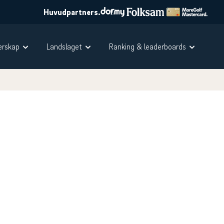
Huvudpartners.
rskap
Landslaget
Ranking & leaderboards