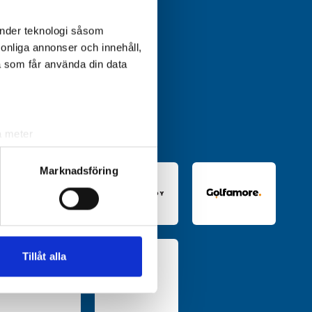
änder teknologi såsom
rsonliga annonser och innehåll,
a som får använda din data
a meter
k)
ljsektionen
. Du kan ändra
Marknadsföring
andahålla funktioner för
n information från din enhet
 tur kombinera informationen
Tillåt alla
deras tjänster.