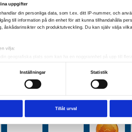
ina uppgifter
handlar din personliga data, som t.ex. ditt IP-nummer, och anv
illgång till information på din enhet för att kunna tillhandahålla pe
, åskådarinsikter och produktutveckling. Du kan själv välja vilk
n vilja:
din geografiska plats som kan ha en noggrannhet på upp till fler
om att aktivt skanna den för specifika kännetecken (fingeravtryc
rsonliga uppgifter behandlas och ställ in dina preferenser i
deta
Inställningar
Statistik
ke när som helst från cookie-förklaringen.
e för att anpassa innehållet och annonserna till användarna, tillh
vår trafik. Vi vidarebefordrar även sådana identifierare och anna
nnons- och analysföretag som vi samarbetar med. Dessa kan i sin
Tillåt urval
har tillhandahållit eller som de har samlat in när du har använt 