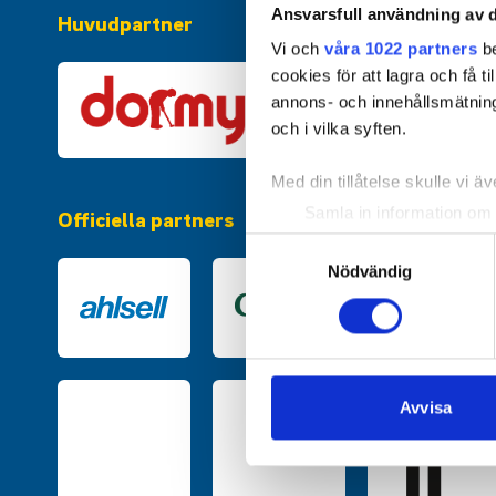
Ansvarsfull användning av d
Huvudpartner
Vi och
våra 1022 partners
be
cookies för att lagra och få t
annons- och innehållsmätning
och i vilka syften.
Med din tillåtelse skulle vi äve
Samla in information om 
Officiella partners
Identifiera din enhet gen
Samtyckesval
Ta reda på mer om hur dina pe
Nödvändig
eller dra tillbaka ditt samtyc
Vi använder enhetsidentifierar
sociala medier och analysera 
till de sociala medier och a
Avvisa
med annan information som du 