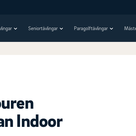
vlingar
Seniortävlingar
Paragolftävlingar
Mäste
ouren
an Indoor