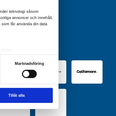
änder teknologi såsom
rsonliga annonser och innehåll,
a som får använda din data
a meter
k)
ljsektionen
. Du kan ändra
Marknadsföring
andahålla funktioner för
n information från din enhet
 tur kombinera informationen
Tillåt alla
deras tjänster.