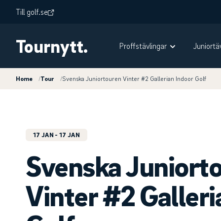
Till golf.se
Tournytt.
Proffstävlingar
Juniortä
Home
/
Tour
/
Svenska Juniortouren Vinter #2 Gallerian Indoor Golf
17 JAN
- 17 JAN
Svenska Juniort
Vinter #2 Galleri