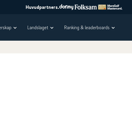
Huvudpartners.
rskap
Landslaget
Ranking & leaderboards