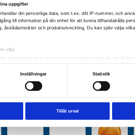
ina uppgifter
handlar din personliga data, som t.ex. ditt IP-nummer, och anv
illgång till information på din enhet för att kunna tillhandahålla pe
, åskådarinsikter och produktutveckling. Du kan själv välja vilk
n vilja:
din geografiska plats som kan ha en noggrannhet på upp till fler
om att aktivt skanna den för specifika kännetecken (fingeravtryc
rsonliga uppgifter behandlas och ställ in dina preferenser i
deta
Inställningar
Statistik
ke när som helst från cookie-förklaringen.
e för att anpassa innehållet och annonserna till användarna, tillh
vår trafik. Vi vidarebefordrar även sådana identifierare och anna
nnons- och analysföretag som vi samarbetar med. Dessa kan i sin
Tillåt urval
har tillhandahållit eller som de har samlat in när du har använt 