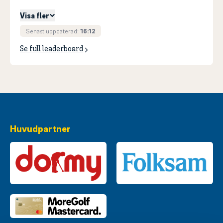
Visa fler
Senast uppdaterad:
16:12
Se full leaderboard
Huvudpartner