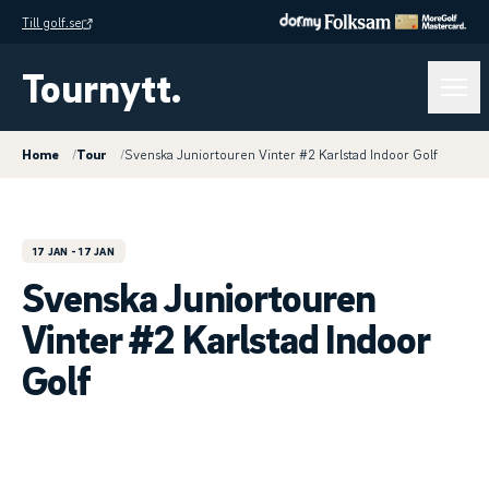
Till golf.se
Tournytt.
Home
/
Tour
/
Svenska Juniortouren Vinter #2 Karlstad Indoor Golf
17 JAN
- 17 JAN
Svenska Juniortouren
Vinter #2 Karlstad Indoor
Golf