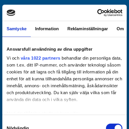
Officiella partners
Samtycke
Information
Reklaminställningar
Om
Ansvarsfull användning av dina uppgifter
Vi och
våra 1022 partners
behandlar din personliga data,
som t.ex. ditt IP-nummer, och använder teknologi såsom
cookies för att lagra och få tillgång till information på din
enhet för att kunna tillhandahålla personliga annonser och
innehåll, annons- och innehållsmätning, åskådarinsikter
och produktutveckling. Du kan själv välja vilka som får
använda din data och i vilka syften.
Med din tillåtelse skulle vi även vilja:
Samla in information om din geografiska plats som
Samtyckesval
Nödvändig
kan ha en noggrannhet på upp till flera meter