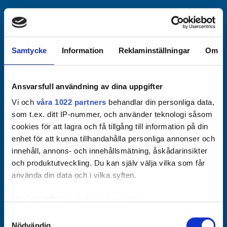
Officiella partners
Samtycke
Information
Reklaminställningar
Om
Ansvarsfull användning av dina uppgifter
Vi och
våra 1022 partners
behandlar din personliga data,
som t.ex. ditt IP-nummer, och använder teknologi såsom
cookies för att lagra och få tillgång till information på din
enhet för att kunna tillhandahålla personliga annonser och
innehåll, annons- och innehållsmätning, åskådarinsikter
och produktutveckling. Du kan själv välja vilka som får
använda din data och i vilka syften.
Med din tillåtelse skulle vi även vilja:
Samla in information om din geografiska plats som
Samtyckesval
Nödvändig
kan ha en noggrannhet på upp till flera meter