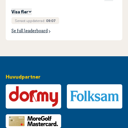
3
GERGILS, Anton
+
43
Visa fler
Senast uppdaterad:
09:07
Se full leaderboard
Huvudpartner