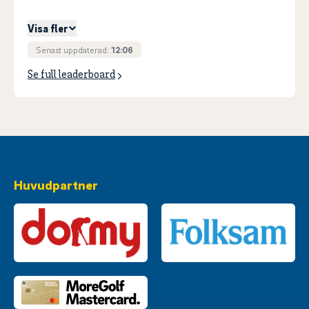
4
ENGQVIST, Ludvig
+
36
Visa fler
Senast uppdaterad:
12:06
Se full leaderboard
Huvudpartner