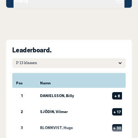
Meny
Leaderboard.
Pos
Namn
1
DANIELSSON, Billy
+
8
2
SJÖDIN, Vilmer
+
17
3
BLOMKVIST, Hugo
+
30