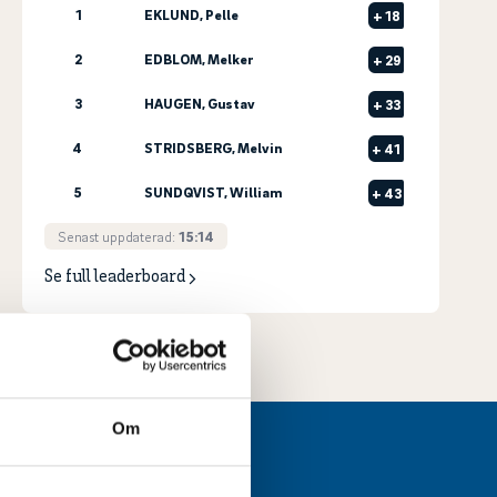
1
EKLUND, Pelle
+
18
2
EDBLOM, Melker
+
29
3
HAUGEN, Gustav
+
33
4
STRIDSBERG, Melvin
+
41
5
SUNDQVIST, William
+
43
Senast uppdaterad:
15:14
Se full leaderboard
Om