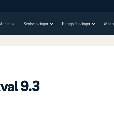
vlingar
Seniortävlingar
Paragolftävlingar
Mäste
val 9.3