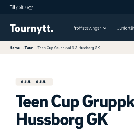
Till golf.se
Tournytt.
Proffstävlingar
Juniortä
Home
/
Tour
/
Teen Cup Gruppkval 9.3 Hussborg GK
6 JULI
- 6 JULI
Teen Cup Gruppk
Hussborg GK