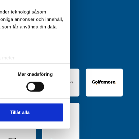
änder teknologi såsom
rsonliga annonser och innehåll,
a som får använda din data
a meter
k)
ljsektionen
. Du kan ändra
Marknadsföring
andahålla funktioner för
n information från din enhet
 tur kombinera informationen
Tillåt alla
deras tjänster.