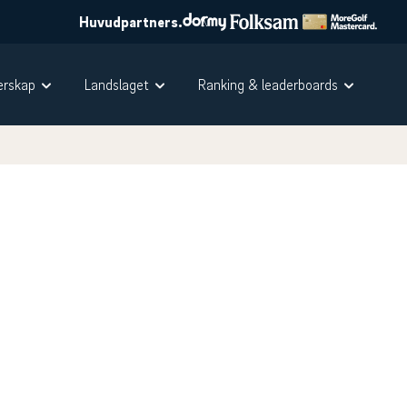
Huvudpartners.
rskap
Landslaget
Ranking & leaderboards