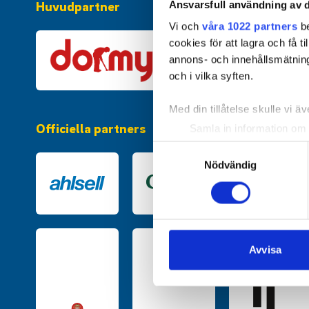
Huvudpartner
Ansvarsfull användning av d
Vi och
våra 1022 partners
be
cookies för att lagra och få t
annons- och innehållsmätning
och i vilka syften.
Med din tillåtelse skulle vi äve
Officiella partners
Samla in information om 
Identifiera din enhet gen
Samtyckesval
Ta reda på mer om hur dina pe
Nödvändig
eller dra tillbaka ditt samtyc
Vi använder enhetsidentifierar
sociala medier och analysera 
till de sociala medier och a
Avvisa
med annan information som du 