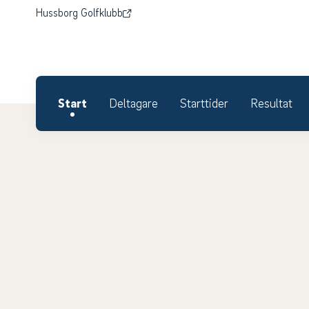
Hussborg Golfklubb
Start
Deltagare
Starttider
Resultat