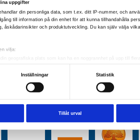
ina uppgifter
handlar din personliga data, som t.ex. ditt IP-nummer, och anv
illgång till information på din enhet för att kunna tillhandahålla pe
, åskådarinsikter och produktutveckling. Du kan själv välja vilk
n vilja:
din geografiska plats som kan ha en noggrannhet på upp till fler
om att aktivt skanna den för specifika kännetecken (fingeravtryc
rsonliga uppgifter behandlas och ställ in dina preferenser i
deta
Inställningar
Statistik
ke när som helst från cookie-förklaringen.
e för att anpassa innehållet och annonserna till användarna, tillh
vår trafik. Vi vidarebefordrar även sådana identifierare och anna
nnons- och analysföretag som vi samarbetar med. Dessa kan i sin
Tillåt urval
har tillhandahållit eller som de har samlat in när du har använt 