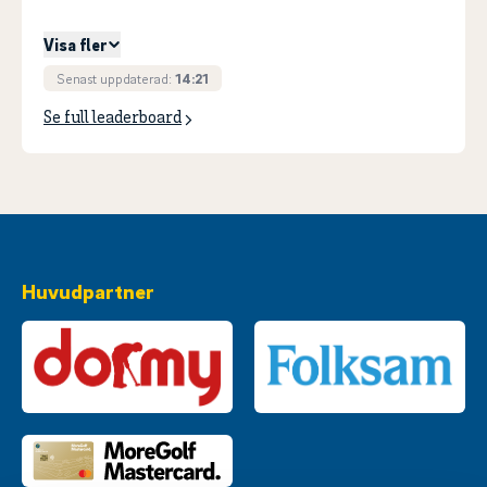
5
ELIASSON, Olle
+
18
Visa fler
Senast uppdaterad:
14:21
Se full leaderboard
Huvudpartner