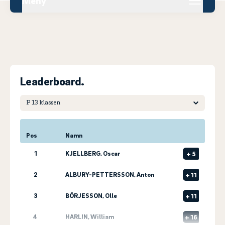
Meny
Leaderboard.
Pos
Namn
1
KJELLBERG, Oscar
+
5
2
ALBURY-PETTERSSON, Anton
+
11
3
BÖRJESSON, Olle
+
11
4
HARLIN, William
+
16