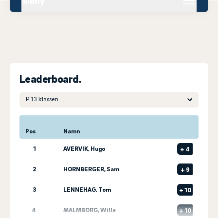
Meny
Leaderboard.
Pos
Namn
1
AVERVIK, Hugo
+
4
2
HORNBERGER, Sam
+
9
3
LENNEHAG, Tom
+
10
4
MALMBORG, Wille
+
10