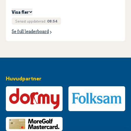
5
VON SEGEBADEN, Baltzar
+
11
Visa fler
Senast uppdaterad:
08:54
Se full leaderboard
Huvudpartner