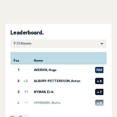
Leaderboard.
Pos
Namn
1
AVERVIK, Hugo
PAR
2
3
ALBURY-PETTERSSON, Anton
+
6
3
1
NYMAN, Erik
+
7
4
1
SPINNARS, Malte
+
8
5
2
KJELLBERG, Elliot
+
14