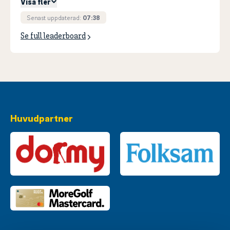
Visa fler
Senast uppdaterad:
07:38
Se full leaderboard
Huvudpartner