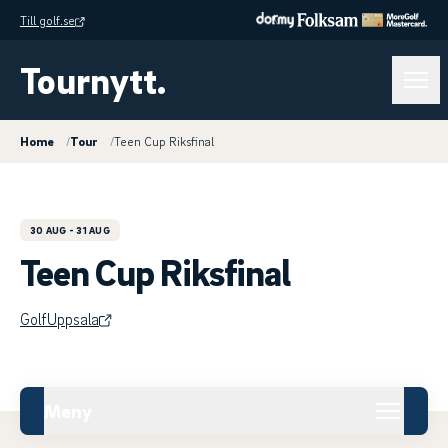
Till golf.se
Tournytt.
Home
/
Tour
/
Teen Cup Riksfinal
30 AUG
- 31 AUG
Teen Cup Riksfinal
GolfUppsala
Meny