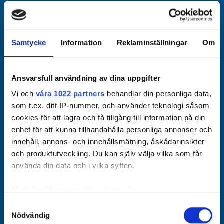
Officiella partners
Samtycke
Information
Reklaminställningar
Om
Ansvarsfull användning av dina uppgifter
Vi och
våra 1022 partners
behandlar din personliga data,
som t.ex. ditt IP-nummer, och använder teknologi såsom
cookies för att lagra och få tillgång till information på din
enhet för att kunna tillhandahålla personliga annonser och
innehåll, annons- och innehållsmätning, åskådarinsikter
och produktutveckling. Du kan själv välja vilka som får
använda din data och i vilka syften.
Med din tillåtelse skulle vi även vilja:
Samla in information om din geografiska plats som
Samtyckesval
Nödvändig
kan ha en noggrannhet på upp till flera meter