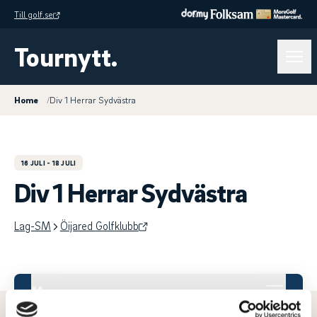
Till golf.se
Tournytt.
Home
/
Div 1 Herrar Sydvästra
16 JULI
- 18 JULI
Div 1 Herrar Sydvästra
Lag-SM
Öijared Golfklubb
Meny