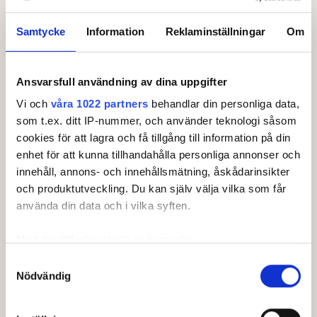
Samtycke
Information
Reklaminställningar
Om
Ansvarsfull användning av dina uppgifter
Leaderboard.
Vi och
våra 1022 partners
behandlar din personliga data,
som t.ex. ditt IP-nummer, och använder teknologi såsom
Pos
Lag
cookies för att lagra och få tillgång till information på din
enhet för att kunna tillhandahålla personliga annonser och
1
Öijared GK
-1
innehåll, annons- och innehållsmätning, åskådarinsikter
2
Delsjö GK
PAR
och produktutveckling. Du kan själv välja vilka som får
använda din data och i vilka syften.
3
Gräppås GK
+
23
Med din tillåtelse skulle vi även vilja:
4
Torslanda GK
+
39
Samla in information om din geografiska plats som
Samtyckesval
5
Forsgårdens GK
+
40
Nödvändig
kan ha en noggrannhet på upp till flera meter
Visa fler
Identifiera din enhet genom att aktivt skanna den för
Senast uppdaterad:
13:25
specifika kännetecken (fingeravtryck)