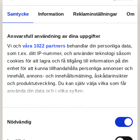
Samtycke
Information
Reklaminställningar
Om
Ansvarsfull användning av dina uppgifter
Leaderboard.
Vi och
våra 1022 partners
behandlar din personliga data,
som t.ex. ditt IP-nummer, och använder teknologi såsom
Pos
Lag
cookies för att lagra och få tillgång till information på din
enhet för att kunna tillhandahålla personliga annonser och
1
Vellinge GK
+
40
innehåll, annons- och innehållsmätning, åskådarinsikter
2
Varbergs GK
+
47
och produktutveckling. Du kan själv välja vilka som får
använda din data och i vilka syften.
3
Malmö Burlöv GK
+
63
Med din tillåtelse skulle vi även vilja:
4
Bokskogens GK
+
70
Samla in information om din geografiska plats som
Samtyckesval
5
Glasrikets GK Växjö
+
99
Nödvändig
kan ha en noggrannhet på upp till flera meter
Visa fler
Identifiera din enhet genom att aktivt skanna den för
Senast uppdaterad:
11:27
specifika kännetecken (fingeravtryck)