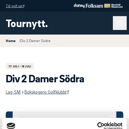
Till golf.se
Tournytt.
Home
/
Div 2 Damer Södra
17 JULI
- 18 JULI
Div 2 Damer Södra
Lag-SM
Bokskogens Golfklubb
Meny